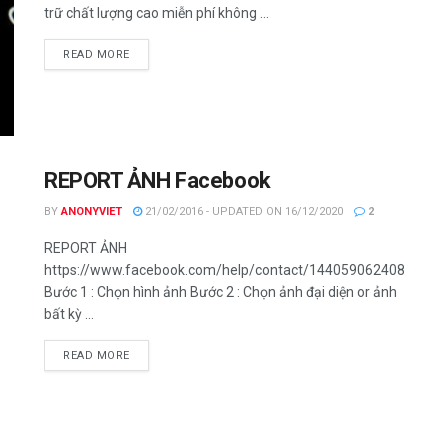
trữ chất lượng cao miễn phí không ...
DETAILS
READ MORE
REPORT ẢNH Facebook
BY
ANONYVIET
21/02/2016 - UPDATED ON 16/12/2020
2
REPORT ẢNH
https://www.facebook.com/help/contact/144059062408922
Bước 1 : Chọn hình ảnh Bước 2 : Chọn ảnh đại diện or ảnh
bất kỳ ...
DETAILS
READ MORE