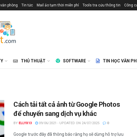
 văn phòng
Tin tức
Mail ảo tạm thời miễn phí
Tools tra cứu thông tin
Công cụ
TY
THỦ THUẬT
SOFTWARE
TIN HỌC VĂN P
Cách tải tất cả ảnh từ Google Photos
để chuyển sang dịch vụ khác
BY
ELLYX13
09/06/2021 - UPDATED ON 24/07/2025
0
Google trước đây đã thông báo rằng họ sẽ dừng hỗ trợ lưu