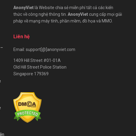
AnonyViet
là Website chia sẻ miễn phí tất cả các kiến
thức về công nghệ thông tin.
AnonyViet
cung cấp mọi giải
pháp về mạng máy tính, phần mềm, đồ họa và MMO.
Liên hệ
 –
Email: support[@]anonyviet.com
1409 Hill Street #01-01A
Old Hill Street Police Station
Singapore 179369
e
e
iễn