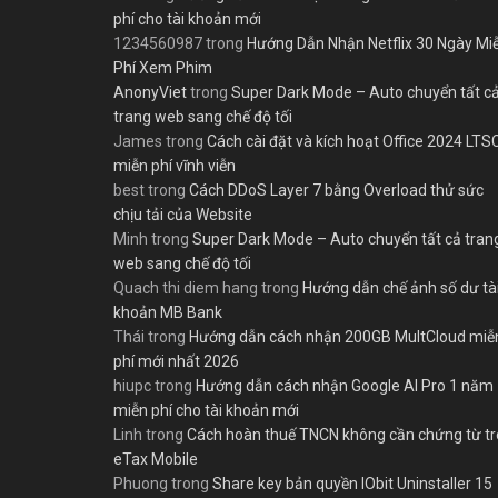
phí cho tài khoản mới
1234560987
trong
Hướng Dẫn Nhận Netflix 30 Ngày Mi
Phí Xem Phim
AnonyViet
trong
Super Dark Mode – Auto chuyển tất c
trang web sang chế độ tối
James
trong
Cách cài đặt và kích hoạt Office 2024 LTS
miễn phí vĩnh viễn
best
trong
Cách DDoS Layer 7 bằng Overload thử sức
chịu tải của Website
Minh
trong
Super Dark Mode – Auto chuyển tất cả tran
web sang chế độ tối
Quach thi diem hang
trong
Hướng dẫn chế ảnh số dư tà
khoản MB Bank
Thái
trong
Hướng dẫn cách nhận 200GB MultCloud miễ
phí mới nhất 2026
hiupc
trong
Hướng dẫn cách nhận Google AI Pro 1 năm
miễn phí cho tài khoản mới
Linh
trong
Cách hoàn thuế TNCN không cần chứng từ t
eTax Mobile
Phuong
trong
Share key bản quyền IObit Uninstaller 15