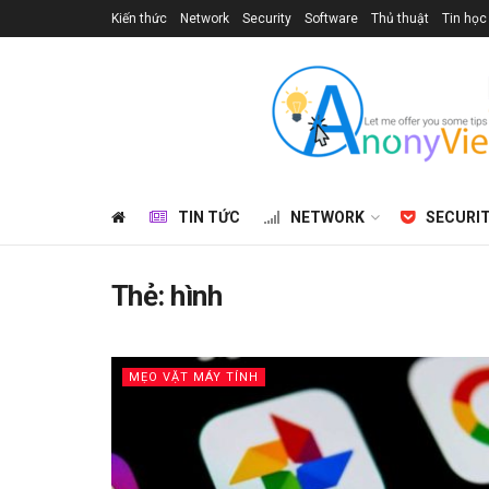
Kiến thức
Network
Security
Software
Thủ thuật
Tin học
TIN TỨC
NETWORK
SECURI
Thẻ:
hình
MẸO VẶT MÁY TÍNH