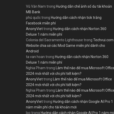
Vũ Văn Nam
trong
Hướng dẫn chế ảnh số dư tài khoản
MB Bank
phú quốc
trong
Hướng dẫn cách nhận tick trắng
Facebook miễn phí
AnonyViet
trong
Hướng dẫn cách nhận Norton 360
Deluxe 1 năm miễn phí
Colonia del Sacramento Lighthouse
trong
Techvui.com
Website chia sẻ các Mod Game miễn phí dành cho
Android
ta van hoan
trong
Hướng dẫn cách nhận Norton 360
Deluxe 1 năm miễn phí
Nghia Pham
trong
Làm thế nào để mua Microsoft Offic
2024 mới nhất với chi phí tiết kiệm?
AnonyViet
trong
Làm thế nào để mua Microsoft Office
2024 mới nhất với chi phí tiết kiệm?
Nghia Pham
trong
Làm thế nào để mua Microsoft Offic
2024 mới nhất với chi phí tiết kiệm?
AnonyViet
trong
Hướng dẫn cách nhận Google AI Pro 1
năm miễn phí cho tài khoản mới
loc
trong
Hướng dẫn cách nhận Google AI Pro 1 năm m