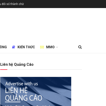
 đổi số thành chữ
HÒNG
KIẾN THỨC
MMO
Liên hệ Quảng Cáo