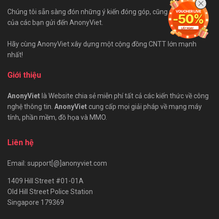
Chúng tôi sẵn sàng đón những ý kiến đóng góp, cũng như bài viết
của các bạn gửi đến AnonyViet.
Hãy cùng AnonyViet xây dựng một cộng đồng CNTT lớn mạnh
nhất!
Giới thiệu
AnonyViet
là Website chia sẻ miễn phí tất cả các kiến thức về công
nghệ thông tin.
AnonyViet
cung cấp mọi giải pháp về mạng máy
tính, phần mềm, đồ họa và MMO.
Liên hệ
Email: support[@]anonyviet.com
1409 Hill Street #01-01A
Old Hill Street Police Station
Singapore 179369