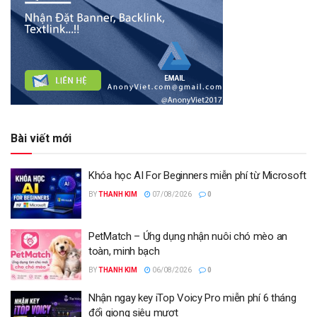
Bài viết mới
Khóa học AI For Beginners miễn phí từ Microsoft
BY
THANH KIM
07/08/2026
0
PetMatch – Ứng dụng nhận nuôi chó mèo an
toàn, minh bạch
BY
THANH KIM
06/08/2026
0
Nhận ngay key iTop Voicy Pro miễn phí 6 tháng
đổi giọng siêu mượt