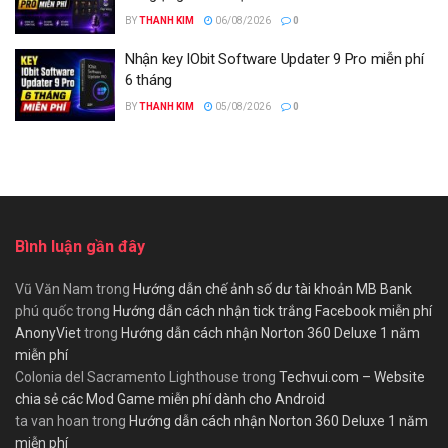
BY
THANH KIM
06/08/2026
0
Nhận key IObit Software Updater 9 Pro miễn phí
6 tháng
BY
THANH KIM
05/08/2026
0
Bình luận gần đây
Vũ Văn Nam
trong
Hướng dẫn chế ảnh số dư tài khoản MB Bank
phú quốc
trong
Hướng dẫn cách nhận tick trắng Facebook miễn phí
AnonyViet
trong
Hướng dẫn cách nhận Norton 360 Deluxe 1 năm
miễn phí
Colonia del Sacramento Lighthouse
trong
Techvui.com – Website
chia sẻ các Mod Game miễn phí dành cho Android
ta van hoan
trong
Hướng dẫn cách nhận Norton 360 Deluxe 1 năm
miễn phí