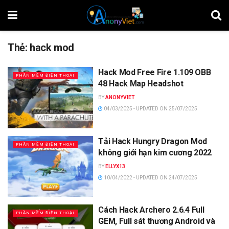
Thẻ:
hack mod
Hack Mod Free Fire 1.109 OBB
PHẦN MỀM ĐIỆN THOẠI
48 Hack Map Headshot
BY
ANONYVIET
04/03/2025 - UPDATED ON 25/07/2025
Tải Hack Hungry Dragon Mod
PHẦN MỀM ĐIỆN THOẠI
không giới hạn kim cương 2022
BY
ELLYX13
10/04/2022 - UPDATED ON 24/07/2025
Cách Hack Archero 2.6.4 Full
PHẦN MỀM ĐIỆN THOẠI
GEM, Full sát thương Android và