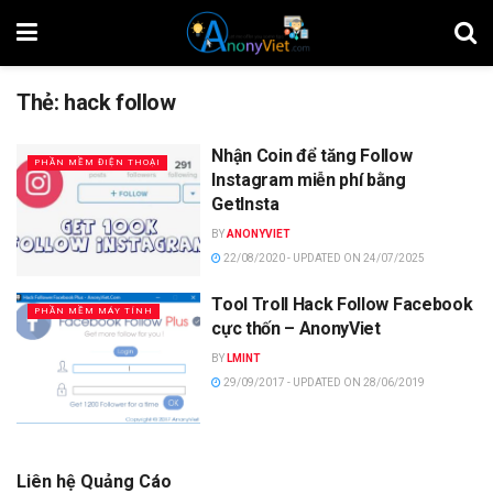
Thẻ:
hack follow
Nhận Coin để tăng Follow
PHẦN MỀM ĐIỆN THOẠI
Instagram miễn phí bằng
GetInsta
BY
ANONYVIET
22/08/2020 - UPDATED ON 24/07/2025
Tool Troll Hack Follow Facebook
PHẦN MỀM MÁY TÍNH
cực thốn – AnonyViet
BY
LMINT
29/09/2017 - UPDATED ON 28/06/2019
Liên hệ Quảng Cáo