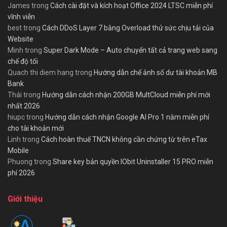
James
trong
Cách cài đặt và kích hoạt Office 2024 LTSC miễn phí
vĩnh viễn
best
trong
Cách DDoS Layer 7 bằng Overload thử sức chịu tải của
Website
Minh
trong
Super Dark Mode – Auto chuyển tất cả trang web sang
chế độ tối
Quach thi diem hang
trong
Hướng dẫn chế ảnh số dư tài khoản MB
Bank
Thái
trong
Hướng dẫn cách nhận 200GB MultCloud miễn phí mới
nhất 2026
hiupc
trong
Hướng dẫn cách nhận Google AI Pro 1 năm miễn phí
cho tài khoản mới
Linh
trong
Cách hoàn thuế TNCN không cần chứng từ trên eTax
Mobile
Phuong
trong
Share key bản quyền IObit Uninstaller 15 PRO miễn
phí 2026
Giới thiệu