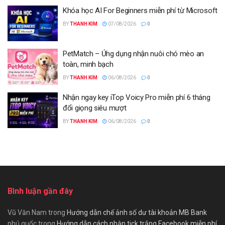
Khóa học AI For Beginners miễn phí từ Microsoft
BY
THANH KIM
07/08/2026
0
PetMatch – Ứng dụng nhận nuôi chó mèo an
toàn, minh bạch
BY
THANH KIM
06/08/2026
0
Nhận ngay key iTop Voicy Pro miễn phí 6 tháng
đổi giọng siêu mượt
BY
THANH KIM
06/08/2026
0
Bình luận gần đây
Vũ Văn Nam
trong
Hướng dẫn chế ảnh số dư tài khoản MB Bank
phú quốc
trong
Hướng dẫn cách nhận tick trắng Facebook miễn phí