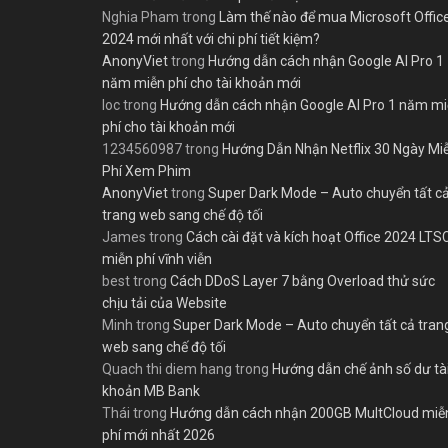
Nghia Pham
trong
Làm thế nào để mua Microsoft Offic
2024 mới nhất với chi phí tiết kiệm?
AnonyViet
trong
Hướng dẫn cách nhận Google AI Pro 1
năm miễn phí cho tài khoản mới
loc
trong
Hướng dẫn cách nhận Google AI Pro 1 năm m
phí cho tài khoản mới
1234560987
trong
Hướng Dẫn Nhận Netflix 30 Ngày Mi
Phí Xem Phim
AnonyViet
trong
Super Dark Mode – Auto chuyển tất c
trang web sang chế độ tối
James
trong
Cách cài đặt và kích hoạt Office 2024 LTS
miễn phí vĩnh viễn
best
trong
Cách DDoS Layer 7 bằng Overload thử sức
chịu tải của Website
Minh
trong
Super Dark Mode – Auto chuyển tất cả tran
web sang chế độ tối
Quach thi diem hang
trong
Hướng dẫn chế ảnh số dư tà
khoản MB Bank
Thái
trong
Hướng dẫn cách nhận 200GB MultCloud miễ
phí mới nhất 2026