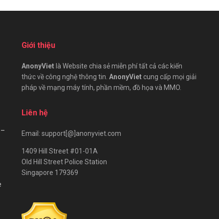
Giới thiệu
AnonyViet
là Website chia sẻ miễn phí tất cả các kiến
thức về công nghệ thông tin.
AnonyViet
cung cấp mọi giải
pháp về mạng máy tính, phần mềm, đồ họa và MMO.
Liên hệ
 –
Email: support[@]anonyviet.com
1409 Hill Street #01-01A
Old Hill Street Police Station
Singapore 179369
e