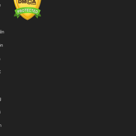
e
iễn
ễn
ả
C
g
i
n