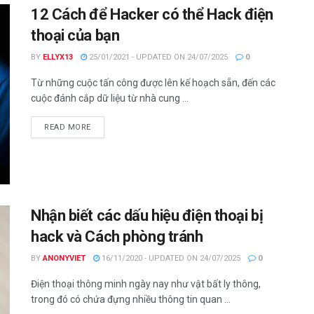
12 Cách để Hacker có thể Hack điện
thoại của bạn
BY
ELLYX13
25/01/2021 - UPDATED ON 24/07/2025
0
Từ những cuộc tấn công được lên kế hoạch sẵn, đến các
cuộc đánh cắp dữ liệu từ nhà cung ...
DETAILS
READ MORE
Nhận biết các dấu hiệu điện thoại bị
hack và Cách phòng tránh
BY
ANONYVIET
16/11/2020 - UPDATED ON 24/07/2025
0
Điện thoại thông minh ngày nay như vật bất ly thông,
trong đó có chứa đựng nhiều thông tin quan ...