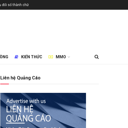
 đổi số thành chữ
HÒNG
KIẾN THỨC
MMO
Liên hệ Quảng Cáo