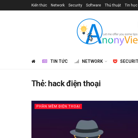
Kiến thức
Network
Security
Software
Thủ thuật
Tin học
TIN TỨC
NETWORK
SECURI
Thẻ:
hack điện thoại
PHẦN MỀM ĐIỆN THOẠI