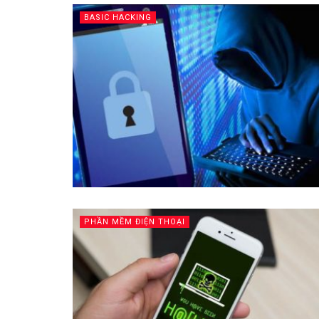
BASIC HACKING
PHẦN MỀM ĐIỆN THOẠI