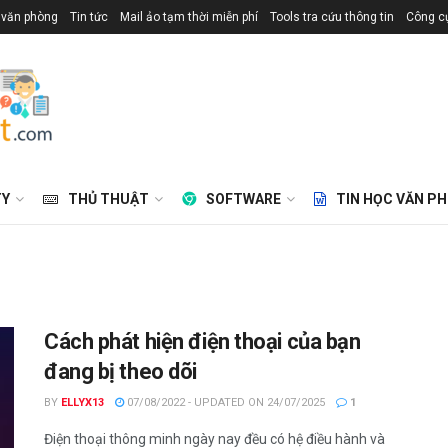
 văn phòng
Tin tức
Mail ảo tạm thời miễn phí
Tools tra cứu thông tin
Công cụ
TY
THỦ THUẬT
SOFTWARE
TIN HỌC VĂN P
Cách phát hiện điện thoại của bạn
đang bị theo dõi
BY
ELLYX13
07/08/2022 - UPDATED ON 24/07/2025
1
Điện thoại thông minh ngày nay đều có hệ điều hành và