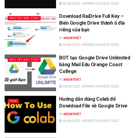
02/05/2020 - UPDATED ON 24/07/2025
Download RaiDrive Full Key –
MẸO VẶT MÁY TÍNH
Biến Google Drive thành ổ đĩa
riêng của bạn
BY
ANONYVIET
12/04/2020 - UPDATED ON 24/07/2025
BOT tạo Google Drive Unlimited
MẸO VẶT MÁY TÍNH
bằng Mail Edu Orange Coast
College
BY
ANONYVIET
20/03/2020 - UPDATED ON 24/07/2025
Hướng dẫn dùng Colab để
CODE
Download File về Google Drive
BY
ANONYVIET
18/03/2020 - UPDATED ON 24/07/2025