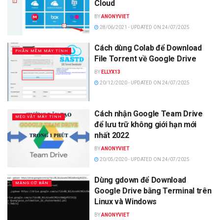
Cloud
BY
ANONYVIET
28/06/2021 - UPDATED ON 24/07/2025
Cách dùng Colab để Download
PHẦN MỀM MÁY TÍNH
File Torrent về Google Drive
BY
ELLYX13
20/12/2020 - UPDATED ON 24/07/2025
Cách nhận Google Team Drive
MẸO VẶT MÁY TÍNH
để lưu trữ không giới hạn mới
nhất 2022
BY
ANONYVIET
20/05/2020 - UPDATED ON 24/07/2025
Dùng gdown để Download
MẠNG CƠ BẢN
Google Drive bằng Terminal trên
Linux và Windows
BY
ANONYVIET