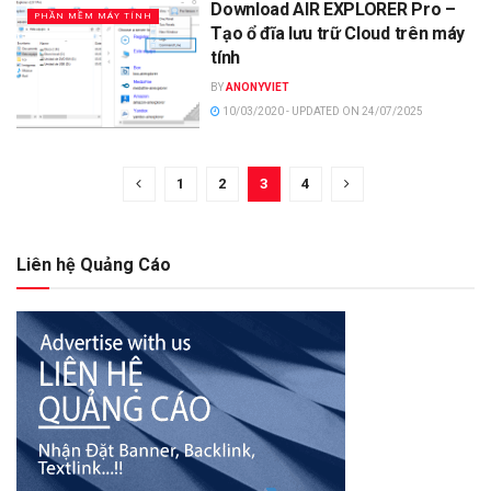
Download AIR EXPLORER Pro –
PHẦN MỀM MÁY TÍNH
Tạo ổ đĩa lưu trữ Cloud trên máy
tính
BY
ANONYVIET
10/03/2020 - UPDATED ON 24/07/2025
1
2
3
4
Liên hệ Quảng Cáo