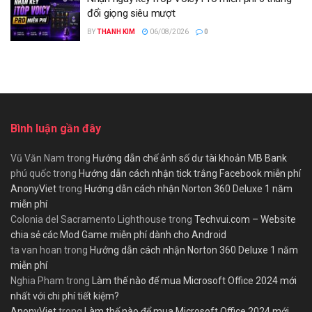
đổi giọng siêu mượt
BY
THANH KIM
06/08/2026
0
Bình luận gần đây
Vũ Văn Nam
trong
Hướng dẫn chế ảnh số dư tài khoản MB Bank
phú quốc
trong
Hướng dẫn cách nhận tick trắng Facebook miễn phí
AnonyViet
trong
Hướng dẫn cách nhận Norton 360 Deluxe 1 năm
miễn phí
Colonia del Sacramento Lighthouse
trong
Techvui.com – Website
chia sẻ các Mod Game miễn phí dành cho Android
ta van hoan
trong
Hướng dẫn cách nhận Norton 360 Deluxe 1 năm
miễn phí
Nghia Pham
trong
Làm thế nào để mua Microsoft Office 2024 mới
nhất với chi phí tiết kiệm?
AnonyViet
trong
Làm thế nào để mua Microsoft Office 2024 mới