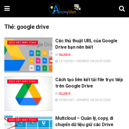
Thẻ:
google drive
Các thủ thuật URL của Google
MẸO VẶT MÁY TÍNH
Drive bạn nên biết
BY
ELLYX13
13/10/2021 - UPDATED ON 24/07/2025
Cách tạo liên kết tải file trực tiếp
MẸO VẶT MÁY TÍNH
trên Google Drive
BY
ELLYX13
19/09/2021 - UPDATED ON 24/07/2025
Multcloud – Quản lý, copy, di
MẸO VẶT MÁY TÍNH
chuyển dữ liệu giữ các Drive