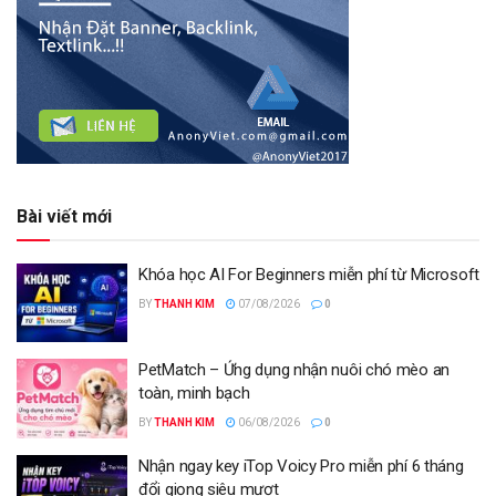
Bài viết mới
Khóa học AI For Beginners miễn phí từ Microsoft
BY
THANH KIM
07/08/2026
0
PetMatch – Ứng dụng nhận nuôi chó mèo an
toàn, minh bạch
BY
THANH KIM
06/08/2026
0
Nhận ngay key iTop Voicy Pro miễn phí 6 tháng
đổi giọng siêu mượt