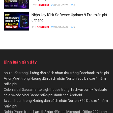
BY
THANH KIM
06/08/2026
0
Nhận key IObit Software Updater 9 Pro miễn phí
6 tháng
BY
THANH KIM
05/08/2026
0
Bình luận gần đây
phú quốc
trong
Hướng dẫn cách nhận tick trắng Facebook miễn phí
AnonyViet
trong
Hướng dẫn cách nhận Norton 360 Deluxe 1 năm
miễn phí
Colonia del Sacramento Lighthouse
trong
Techvui.com – Website
chia sẻ các Mod Game miễn phí dành cho Android
ta van hoan
trong
Hướng dẫn cách nhận Norton 360 Deluxe 1 năm
miễn phí
Nghia Pham
trong
Làm thế nào để mua Microsoft Office 2024 mới