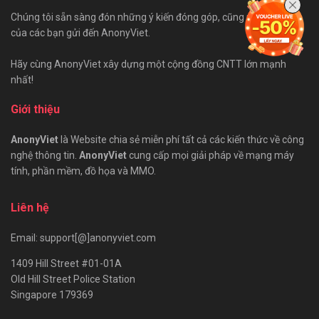
Chúng tôi sẵn sàng đón những ý kiến đóng góp, cũng như bài viết
của các bạn gửi đến AnonyViet.
Hãy cùng AnonyViet xây dựng một cộng đồng CNTT lớn mạnh
nhất!
Giới thiệu
AnonyViet
là Website chia sẻ miễn phí tất cả các kiến thức về công
nghệ thông tin.
AnonyViet
cung cấp mọi giải pháp về mạng máy
tính, phần mềm, đồ họa và MMO.
Liên hệ
Email: support[@]anonyviet.com
1409 Hill Street #01-01A
Old Hill Street Police Station
Singapore 179369