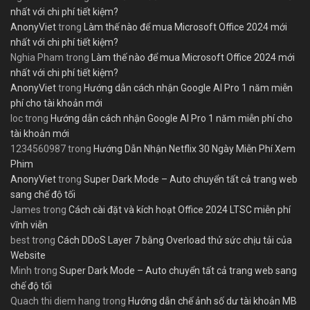
nhất với chi phí tiết kiệm?
AnonyViet
trong
Làm thế nào để mua Microsoft Office 2024 mới
nhất với chi phí tiết kiệm?
Nghia Pham
trong
Làm thế nào để mua Microsoft Office 2024 mới
nhất với chi phí tiết kiệm?
AnonyViet
trong
Hướng dẫn cách nhận Google AI Pro 1 năm miễn
phí cho tài khoản mới
loc
trong
Hướng dẫn cách nhận Google AI Pro 1 năm miễn phí cho
tài khoản mới
1234560987
trong
Hướng Dẫn Nhận Netflix 30 Ngày Miễn Phí Xem
Phim
AnonyViet
trong
Super Dark Mode – Auto chuyển tất cả trang web
sang chế độ tối
James
trong
Cách cài đặt và kích hoạt Office 2024 LTSC miễn phí
vĩnh viễn
best
trong
Cách DDoS Layer 7 bằng Overload thử sức chịu tải của
Website
Minh
trong
Super Dark Mode – Auto chuyển tất cả trang web sang
chế độ tối
Quach thi diem hang
trong
Hướng dẫn chế ảnh số dư tài khoản MB