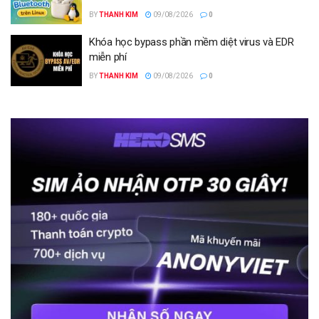
BY
THANH KIM
09/08/2026
0
Khóa học bypass phần mềm diệt virus và EDR
miễn phí
BY
THANH KIM
09/08/2026
0