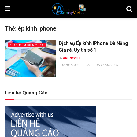
Thẻ:
ép kính iphone
Dịch vụ Ép kính iPhone Đà Nẵng –
PHẦN MỀM ĐIỆN THOẠI
Giá rẻ, Uy tín số 1
BY
ANONYVIET
04/08/2022 - UPDATED ON 24/07/2025
Liên hệ Quảng Cáo