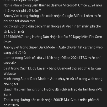
nhất với chi phí tiết kiệm?
Nghia Pham
trong
Làm thế nào để mua Microsoft Office 2024 mới
nhất với chi phí tiết kiệm?
AnonyViet
trong
Hướng dẫn cách nhận Google AI Pro 1 năm miễn
phí cho tài khoản mới
loc
trong
Hướng dẫn cách nhận Google AI Pro 1 năm miễn phí cho
tài khoản mới
1234560987
trong
Hướng Dẫn Nhận Netflix 30 Ngày Miễn Phí Xem
Phim
AnonyViet
trong
Super Dark Mode – Auto chuyển tất cả trang web
sang chế độ tối
James
trong
Cách cài đặt và kích hoạt Office 2024 LTSC miễn phí
vĩnh viễn
best
trong
Cách DDoS Layer 7 bằng Overload thử sức chịu tải của
Website
Minh
trong
Super Dark Mode – Auto chuyển tất cả trang web sang
chế độ tối
Quach thi diem hang
trong
Hướng dẫn chế ảnh số dư tài khoản MB
Bank
Thái
trong
Hướng dẫn cách nhận 200GB MultCloud miễn phí mới
nhất 2026