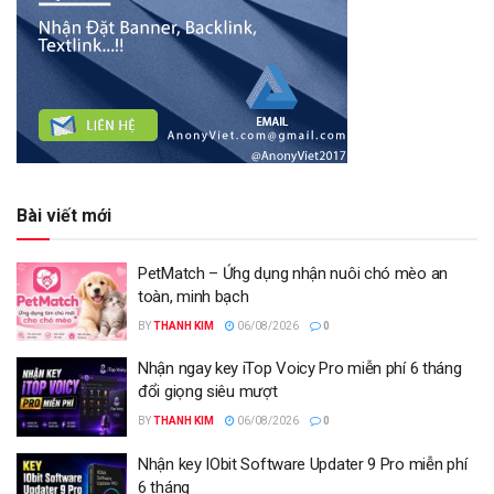
Bài viết mới
PetMatch – Ứng dụng nhận nuôi chó mèo an
toàn, minh bạch
BY
THANH KIM
06/08/2026
0
Nhận ngay key iTop Voicy Pro miễn phí 6 tháng
đổi giọng siêu mượt
BY
THANH KIM
06/08/2026
0
Nhận key IObit Software Updater 9 Pro miễn phí
6 tháng