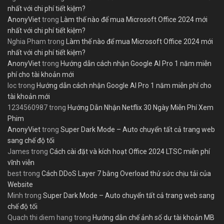
nhất với chi phí tiết kiệm?
AnonyViet
trong
Làm thế nào để mua Microsoft Office 2024 mới
nhất với chi phí tiết kiệm?
Nghia Pham
trong
Làm thế nào để mua Microsoft Office 2024 mới
nhất với chi phí tiết kiệm?
AnonyViet
trong
Hướng dẫn cách nhận Google AI Pro 1 năm miễn
phí cho tài khoản mới
loc
trong
Hướng dẫn cách nhận Google AI Pro 1 năm miễn phí cho
tài khoản mới
1234560987
trong
Hướng Dẫn Nhận Netflix 30 Ngày Miễn Phí Xem
Phim
AnonyViet
trong
Super Dark Mode – Auto chuyển tất cả trang web
sang chế độ tối
James
trong
Cách cài đặt và kích hoạt Office 2024 LTSC miễn phí
vĩnh viễn
best
trong
Cách DDoS Layer 7 bằng Overload thử sức chịu tải của
Website
Minh
trong
Super Dark Mode – Auto chuyển tất cả trang web sang
chế độ tối
Quach thi diem hang
trong
Hướng dẫn chế ảnh số dư tài khoản MB