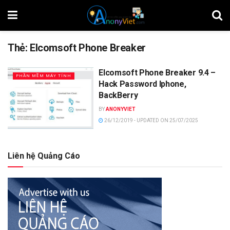
Thẻ:
Elcomsoft Phone Breaker
Elcomsoft Phone Breaker 9.4 –
PHẦN MỀM MÁY TÍNH
Hack Password Iphone,
BackBerry
BY
ANONYVIET
26/12/2019 - UPDATED ON 25/07/2025
Liên hệ Quảng Cáo