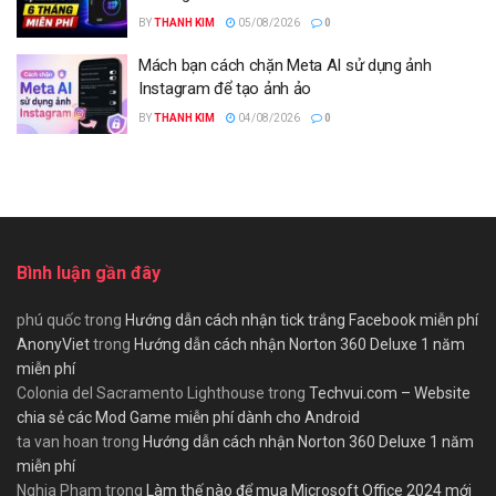
BY
THANH KIM
05/08/2026
0
Mách bạn cách chặn Meta AI sử dụng ảnh
Instagram để tạo ảnh ảo
BY
THANH KIM
04/08/2026
0
Bình luận gần đây
phú quốc
trong
Hướng dẫn cách nhận tick trắng Facebook miễn phí
AnonyViet
trong
Hướng dẫn cách nhận Norton 360 Deluxe 1 năm
miễn phí
Colonia del Sacramento Lighthouse
trong
Techvui.com – Website
chia sẻ các Mod Game miễn phí dành cho Android
ta van hoan
trong
Hướng dẫn cách nhận Norton 360 Deluxe 1 năm
miễn phí
Nghia Pham
trong
Làm thế nào để mua Microsoft Office 2024 mới