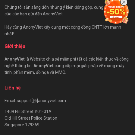
Chúng tôi sẵn sàng đón những ý kiến đóng góp, cũng như bài viết
của các bạn gửi đến AnonyViet.
Hãy cùng AnonyViet xây dựng một cộng đồng CNTT lớn mạnh
nhất!
Giới thiệu
AnonyViet
là Website chia sẻ miễn phí tất cả các kiến thức về công
nghệ thông tin.
AnonyViet
cung cấp mọi giải pháp về mạng máy
tính, phần mềm, đồ họa và MMO.
Liên hệ
Email: support[@]anonyviet.com
1409 Hill Street #01-01A
Old Hill Street Police Station
Singapore 179369