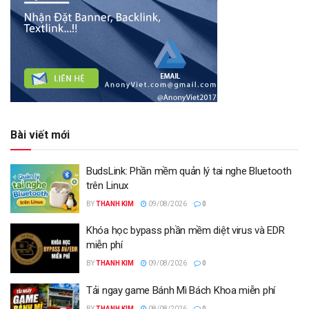
Bài viết mới
BudsLink: Phần mềm quản lý tai nghe Bluetooth
trên Linux
BY
THANH KIM
09/08/2026
0
Khóa học bypass phần mềm diệt virus và EDR
miễn phí
BY
THANH KIM
09/08/2026
0
Tải ngay game Bánh Mì Bách Khoa miễn phí
BY
THANH KIM
08/08/2026
0