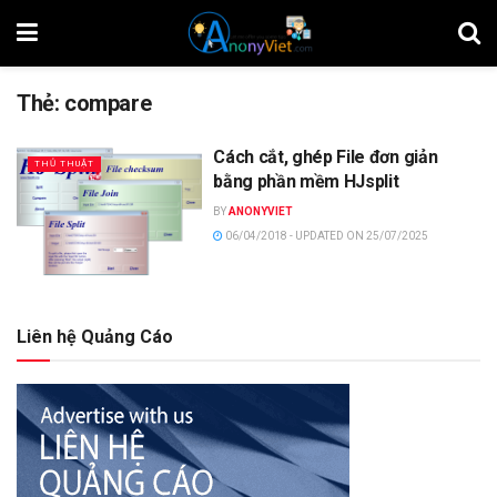
Thẻ:
compare
Cách cắt, ghép File đơn giản
THỦ THUẬT
bằng phần mềm HJsplit
BY
ANONYVIET
06/04/2018 - UPDATED ON 25/07/2025
Liên hệ Quảng Cáo