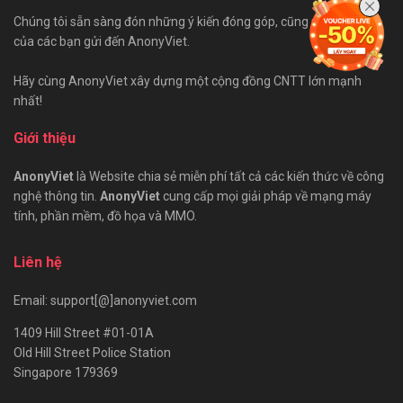
Chúng tôi sẵn sàng đón những ý kiến đóng góp, cũng như bài viết
của các bạn gửi đến AnonyViet.
Hãy cùng AnonyViet xây dựng một cộng đồng CNTT lớn mạnh
nhất!
Giới thiệu
AnonyViet
là Website chia sẻ miễn phí tất cả các kiến thức về công
nghệ thông tin.
AnonyViet
cung cấp mọi giải pháp về mạng máy
tính, phần mềm, đồ họa và MMO.
Liên hệ
Email: support[@]anonyviet.com
1409 Hill Street #01-01A
Old Hill Street Police Station
Singapore 179369