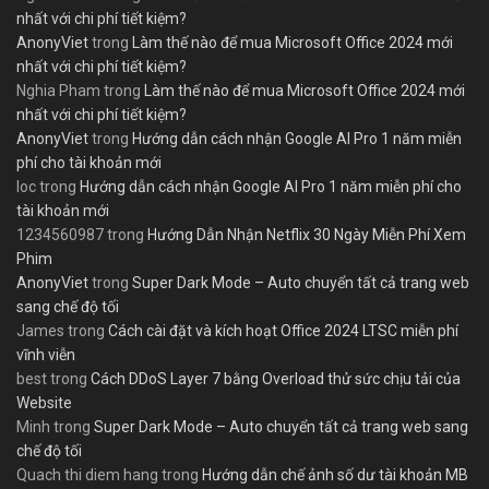
nhất với chi phí tiết kiệm?
AnonyViet
trong
Làm thế nào để mua Microsoft Office 2024 mới
nhất với chi phí tiết kiệm?
Nghia Pham
trong
Làm thế nào để mua Microsoft Office 2024 mới
nhất với chi phí tiết kiệm?
AnonyViet
trong
Hướng dẫn cách nhận Google AI Pro 1 năm miễn
phí cho tài khoản mới
loc
trong
Hướng dẫn cách nhận Google AI Pro 1 năm miễn phí cho
tài khoản mới
1234560987
trong
Hướng Dẫn Nhận Netflix 30 Ngày Miễn Phí Xem
Phim
AnonyViet
trong
Super Dark Mode – Auto chuyển tất cả trang web
sang chế độ tối
James
trong
Cách cài đặt và kích hoạt Office 2024 LTSC miễn phí
vĩnh viễn
best
trong
Cách DDoS Layer 7 bằng Overload thử sức chịu tải của
Website
Minh
trong
Super Dark Mode – Auto chuyển tất cả trang web sang
chế độ tối
Quach thi diem hang
trong
Hướng dẫn chế ảnh số dư tài khoản MB