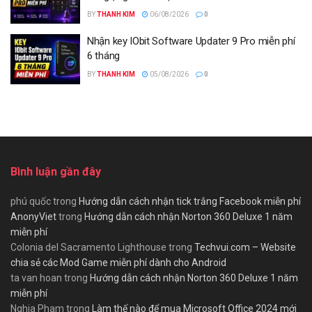
BY
THANH KIM
06/08/2026
0
Nhận key IObit Software Updater 9 Pro miễn phí
6 tháng
BY
THANH KIM
05/08/2026
0
Bình luận gần đây
phú quốc
trong
Hướng dẫn cách nhận tick trắng Facebook miễn phí
AnonyViet
trong
Hướng dẫn cách nhận Norton 360 Deluxe 1 năm
miễn phí
Colonia del Sacramento Lighthouse
trong
Techvui.com – Website
chia sẻ các Mod Game miễn phí dành cho Android
ta van hoan
trong
Hướng dẫn cách nhận Norton 360 Deluxe 1 năm
miễn phí
Nghia Pham
trong
Làm thế nào để mua Microsoft Office 2024 mới