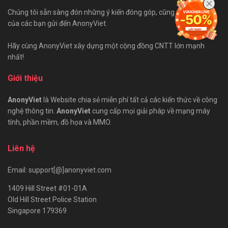
Chúng tôi sẵn sàng đón những ý kiến đóng góp, cũng như bài viết
của các bạn gửi đến AnonyViet.
Hãy cùng AnonyViet xây dựng một cộng đồng CNTT lớn mạnh
nhất!
Giới thiệu
AnonyViet
là Website chia sẻ miễn phí tất cả các kiến thức về công
nghệ thông tin.
AnonyViet
cung cấp mọi giải pháp về mạng máy
tính, phần mềm, đồ họa và MMO.
Liên hệ
Email: support[@]anonyviet.com
1409 Hill Street #01-01A
Old Hill Street Police Station
Singapore 179369