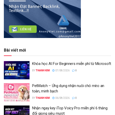
Bài viết mới
Khóa học AI For Beginners miễn phí từ Microsoft
BY
THANH KIM
07/08/2026
0
PetMatch – Ứng dụng nhận nuôi chó mèo an
toàn, minh bạch
BY
THANH KIM
06/08/2026
0
Nhận ngay key iTop Voicy Pro miễn phí 6 tháng
đổi giọng siêu mượt