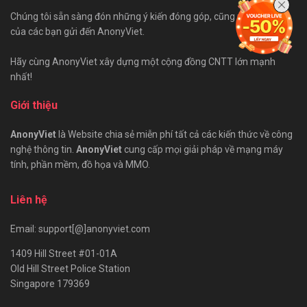
Chúng tôi sẵn sàng đón những ý kiến đóng góp, cũng như bài viết
của các bạn gửi đến AnonyViet.
Hãy cùng AnonyViet xây dựng một cộng đồng CNTT lớn mạnh
nhất!
Giới thiệu
AnonyViet
là Website chia sẻ miễn phí tất cả các kiến thức về công
nghệ thông tin.
AnonyViet
cung cấp mọi giải pháp về mạng máy
tính, phần mềm, đồ họa và MMO.
Liên hệ
Email: support[@]anonyviet.com
1409 Hill Street #01-01A
Old Hill Street Police Station
Singapore 179369