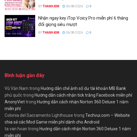
BY
THANH KIM
06/08/2026
0
Nhận ngay key iTop Voicy Pro miễn phí 6 tháng
đổi giọng siêu mượt
BY
THANH KIM
06/08/2026
0
Bình luận gần đây
Vũ Văn Nam
trong
Hướng dẫn chế ảnh số dư tài khoản MB Bank
phú quốc
trong
Hướng dẫn cách nhận tick trắng Facebook miễn phí
AnonyViet
trong
Hướng dẫn cách nhận Norton 360 Deluxe 1 năm
miễn phí
Colonia del Sacramento Lighthouse
trong
Techvui.com – Website
chia sẻ các Mod Game miễn phí dành cho Android
ta van hoan
trong
Hướng dẫn cách nhận Norton 360 Deluxe 1 năm
miễn phí