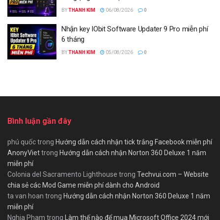
BY
THANH KIM
06/08/2026
0
Nhận key IObit Software Updater 9 Pro miễn phí
6 tháng
BY
THANH KIM
05/08/2026
0
Bình luận gần đây
phú quốc
trong
Hướng dẫn cách nhận tick trắng Facebook miễn phí
AnonyViet
trong
Hướng dẫn cách nhận Norton 360 Deluxe 1 năm
miễn phí
Colonia del Sacramento Lighthouse
trong
Techvui.com – Website
chia sẻ các Mod Game miễn phí dành cho Android
ta van hoan
trong
Hướng dẫn cách nhận Norton 360 Deluxe 1 năm
miễn phí
Nghia Pham
trong
Làm thế nào để mua Microsoft Office 2024 mới