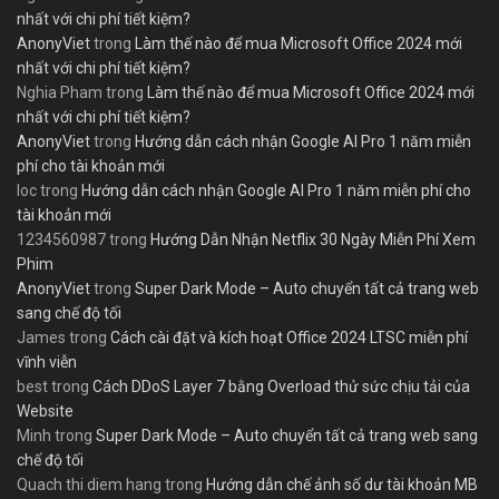
nhất với chi phí tiết kiệm?
AnonyViet
trong
Làm thế nào để mua Microsoft Office 2024 mới
nhất với chi phí tiết kiệm?
Nghia Pham
trong
Làm thế nào để mua Microsoft Office 2024 mới
nhất với chi phí tiết kiệm?
AnonyViet
trong
Hướng dẫn cách nhận Google AI Pro 1 năm miễn
phí cho tài khoản mới
loc
trong
Hướng dẫn cách nhận Google AI Pro 1 năm miễn phí cho
tài khoản mới
1234560987
trong
Hướng Dẫn Nhận Netflix 30 Ngày Miễn Phí Xem
Phim
AnonyViet
trong
Super Dark Mode – Auto chuyển tất cả trang web
sang chế độ tối
James
trong
Cách cài đặt và kích hoạt Office 2024 LTSC miễn phí
vĩnh viễn
best
trong
Cách DDoS Layer 7 bằng Overload thử sức chịu tải của
Website
Minh
trong
Super Dark Mode – Auto chuyển tất cả trang web sang
chế độ tối
Quach thi diem hang
trong
Hướng dẫn chế ảnh số dư tài khoản MB