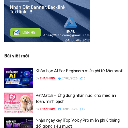
Bài viết mới
Khóa học AI For Beginners miễn phí từ Microsoft
BY
THANH KIM
07/08/2026
0
PetMatch – Ứng dụng nhận nuôi chó mèo an
toàn, minh bạch
BY
THANH KIM
06/08/2026
0
Nhận ngay key iTop Voicy Pro miễn phí 6 tháng
đổi giọng siêu mượt