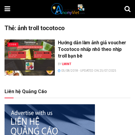
Thẻ:
ảnh troll tocotoco
Hướng dẫn làm ảnh giả voucher
CODE
Tocotoco nhấp nhô theo nhịp
troll bạn bè
BY
LMINT
05/08/2018 - UPDATED ON 25/07/2025
Liên hệ Quảng Cáo