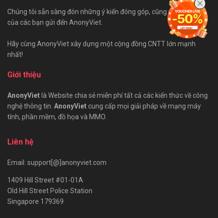
Chúng tôi sẵn sàng đón những ý kiến đóng góp, cũng như bài viết
của các bạn gửi đến AnonyViet.
Hãy cùng AnonyViet xây dựng một cộng đồng CNTT lớn mạnh
nhất!
Giới thiệu
AnonyViet
là Website chia sẻ miễn phí tất cả các kiến thức về công
nghệ thông tin.
AnonyViet
cung cấp mọi giải pháp về mạng máy
tính, phần mềm, đồ họa và MMO.
Liên hệ
Email: support[@]anonyviet.com
1409 Hill Street #01-01A
Old Hill Street Police Station
Singapore 179369