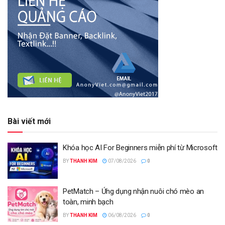
Bài viết mới
Khóa học AI For Beginners miễn phí từ Microsoft
BY
THANH KIM
07/08/2026
0
PetMatch – Ứng dụng nhận nuôi chó mèo an
toàn, minh bạch
BY
THANH KIM
06/08/2026
0