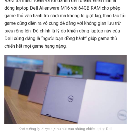
RAM tối thiểu 16GB và tối đa lên đến 64GB. Điển hình là
dòng laptop Dell Alienware M16 với 64GB RAM cho phép
game thủ vận hành trò chơi mà không lo giật lag, thao tác tải
game cũng diễn ra vô cùng dễ dàng với không gian lưu trữ
siêu rộng lớn. Đó chính là lý do khiến dòng laptop này của
Dell xứng đáng là “người bạn đồng hành” giúp game thủ
chiến hết mọi game hạng nặng.
Khó cưỡng lại được sự thu hút của những chiếc laptop Dell