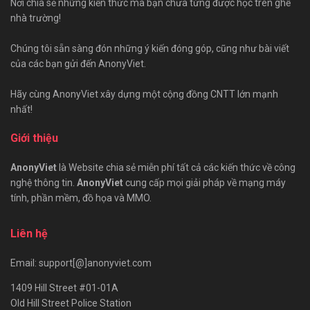
Nơi chia sẻ những kiến thức mà bạn chưa từng được học trên ghế
nhà trường!
Chúng tôi sẵn sàng đón những ý kiến đóng góp, cũng như bài viết
của các bạn gửi đến AnonyViet.
Hãy cùng AnonyViet xây dựng một cộng đồng CNTT lớn mạnh
nhất!
Giới thiệu
AnonyViet
là Website chia sẻ miễn phí tất cả các kiến thức về công
nghệ thông tin.
AnonyViet
cung cấp mọi giải pháp về mạng máy
tính, phần mềm, đồ họa và MMO.
Liên hệ
Email: support[@]anonyviet.com
1409 Hill Street #01-01A
Old Hill Street Police Station