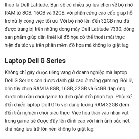
theo là Dell Latitude. Bạn sẽ có nhiều sự lựa chọn về bộ nhớ
RAM từ 8GB, 16GB và 32GB, với phần cứng cao cấp giúp hỗ
trợ xử lý công việc tối ưu. Với bộ nhớ lên đến 32GB như đã
được trang bị trên những dòng máy Dell Latitude 7330, dòng
sản phẩm giúp dân thiết kế đồ họa có thể thoải mái thực
hiện đa tác vụ trên phần mềm đồ họa mà không lo giật lag.
Laptop Dell G Series
Không chỉ gây được tiếng vang ở doanh nghiệp mà laptop
Dell G Series còn được đánh giá cao ở mảng gaming. Bởi lẽ,
bốn tùy chọn RAM là 8GB, 16GB, 32GB và 64GB đáp ứng
được nhu cầu chơi game từ đơn giản đến phức tạp. Phải kể
đến chiếc laptop Dell G16 với dung lượng RAM 32GB đem
đến trải nghiệm chơi siêu thực. Việc hóa thân vào nhân vật
trong game sẽ được đẩy lên đỉnh cao với hình ảnh sắc nét,
khả năng lưu trữ lớn nên không lo giật lag.