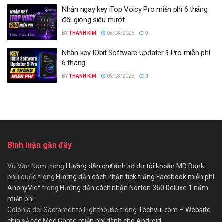
Nhận ngay key iTop Voicy Pro miễn phí 6 tháng
đổi giọng siêu mượt
BY
THANH KIM
06/08/2026
0
Nhận key IObit Software Updater 9 Pro miễn phí
6 tháng
BY
THANH KIM
05/08/2026
0
Bình luận gần đây
Vũ Văn Nam
trong
Hướng dẫn chế ảnh số dư tài khoản MB Bank
phú quốc
trong
Hướng dẫn cách nhận tick trắng Facebook miễn phí
AnonyViet
trong
Hướng dẫn cách nhận Norton 360 Deluxe 1 năm
miễn phí
Colonia del Sacramento Lighthouse
trong
Techvui.com – Website
chia sẻ các Mod Game miễn phí dành cho Android