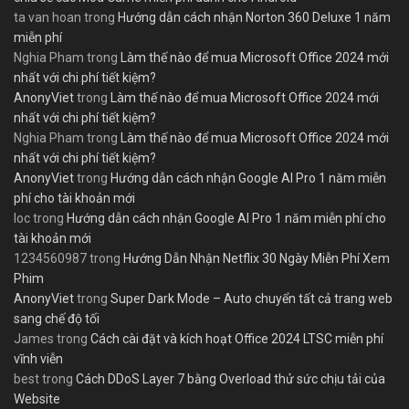
ta van hoan
trong
Hướng dẫn cách nhận Norton 360 Deluxe 1 năm
miễn phí
Nghia Pham
trong
Làm thế nào để mua Microsoft Office 2024 mới
nhất với chi phí tiết kiệm?
AnonyViet
trong
Làm thế nào để mua Microsoft Office 2024 mới
nhất với chi phí tiết kiệm?
Nghia Pham
trong
Làm thế nào để mua Microsoft Office 2024 mới
nhất với chi phí tiết kiệm?
AnonyViet
trong
Hướng dẫn cách nhận Google AI Pro 1 năm miễn
phí cho tài khoản mới
loc
trong
Hướng dẫn cách nhận Google AI Pro 1 năm miễn phí cho
tài khoản mới
1234560987
trong
Hướng Dẫn Nhận Netflix 30 Ngày Miễn Phí Xem
Phim
AnonyViet
trong
Super Dark Mode – Auto chuyển tất cả trang web
sang chế độ tối
James
trong
Cách cài đặt và kích hoạt Office 2024 LTSC miễn phí
vĩnh viễn
best
trong
Cách DDoS Layer 7 bằng Overload thử sức chịu tải của
Website