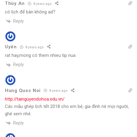
Thùy An
8 years ago
có lịch để bàn không ad?
Reply
Uyên
8 years ago
rat hay,mong có them nhieu tip nua
Reply
Hung Quoc Noi
8 years ago
http://tainguyendohoa.edu.vn/
Các mẫu ghép lịch tết 2018 cho em bé, gia đình nè mọi người,
ghé xem nhé.
Reply