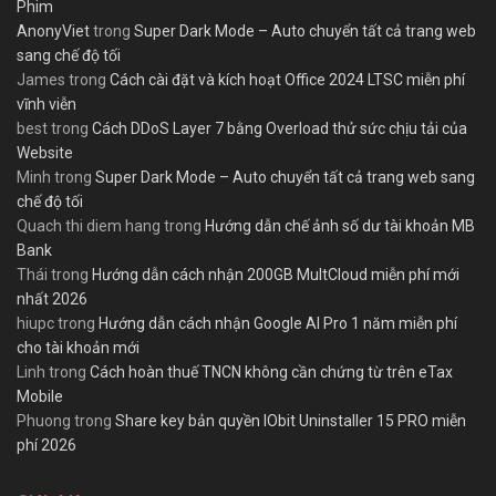
Phim
AnonyViet
trong
Super Dark Mode – Auto chuyển tất cả trang web
sang chế độ tối
James
trong
Cách cài đặt và kích hoạt Office 2024 LTSC miễn phí
vĩnh viễn
best
trong
Cách DDoS Layer 7 bằng Overload thử sức chịu tải của
Website
Minh
trong
Super Dark Mode – Auto chuyển tất cả trang web sang
chế độ tối
Quach thi diem hang
trong
Hướng dẫn chế ảnh số dư tài khoản MB
Bank
Thái
trong
Hướng dẫn cách nhận 200GB MultCloud miễn phí mới
nhất 2026
hiupc
trong
Hướng dẫn cách nhận Google AI Pro 1 năm miễn phí
cho tài khoản mới
Linh
trong
Cách hoàn thuế TNCN không cần chứng từ trên eTax
Mobile
Phuong
trong
Share key bản quyền IObit Uninstaller 15 PRO miễn
phí 2026