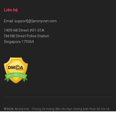
Liên hệ
Email: support[@]anonyviet.com
1409 Hill Street #01-01A
Old Hill Street Police Station
Singapore 179369
©2026
AnonyViet - Chúng tôi mang đến cho bạn những kiến thức bổ ích về
CNTT