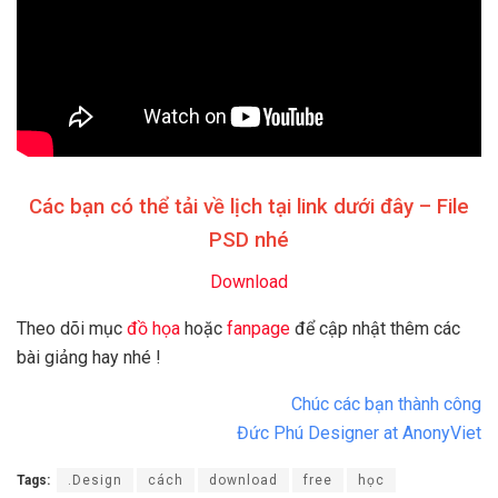
Các bạn có thể tải về lịch tại link dưới đây – File
PSD nhé
Download
Theo dõi mục
đồ họa
hoặc
fanpage
để cập nhật thêm các
bài giảng hay nhé !
Chúc các bạn thành công
Đức Phú Designer at AnonyViet
Tags:
.Design
cách
download
free
học