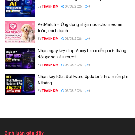
BY
THANH KIM
07/08/2026
0
PetMatch – Ứng dụng nhận nuôi chó mèo an
toàn, minh bạch
BY
THANH KIM
06/08/2026
0
Nhận ngay key iTop Voicy Pro miễn phí 6 tháng
đổi giọng siêu mượt
BY
THANH KIM
06/08/2026
0
Nhận key IObit Software Updater 9 Pro miễn phí
6 tháng
BY
THANH KIM
05/08/2026
0
Bình luận gần đây