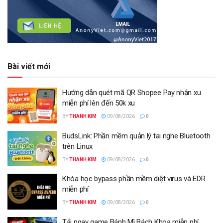
Bài viết mới
Hướng dẫn quét mã QR Shopee Pay nhận xu
miễn phí lên đến 50k xu
BY
THANH KIM
09/08/2026
0
BudsLink: Phần mềm quản lý tai nghe Bluetooth
trên Linux
BY
THANH KIM
09/08/2026
0
Khóa học bypass phần mềm diệt virus và EDR
miễn phí
BY
THANH KIM
09/08/2026
0
Tải ngay game Bánh Mì Bách Khoa miễn phí