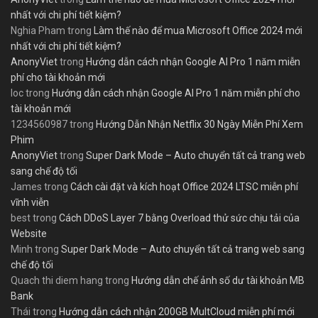
nhất với chi phí tiết kiệm?
Nghia Pham
trong
Làm thế nào để mua Microsoft Office 2024 mới
nhất với chi phí tiết kiệm?
AnonyViet
trong
Hướng dẫn cách nhận Google AI Pro 1 năm miễn
phí cho tài khoản mới
loc
trong
Hướng dẫn cách nhận Google AI Pro 1 năm miễn phí cho
tài khoản mới
1234560987
trong
Hướng Dẫn Nhận Netflix 30 Ngày Miễn Phí Xem
Phim
AnonyViet
trong
Super Dark Mode – Auto chuyển tất cả trang web
sang chế độ tối
James
trong
Cách cài đặt và kích hoạt Office 2024 LTSC miễn phí
vĩnh viễn
best
trong
Cách DDoS Layer 7 bằng Overload thử sức chịu tải của
Website
Minh
trong
Super Dark Mode – Auto chuyển tất cả trang web sang
chế độ tối
Quach thi diem hang
trong
Hướng dẫn chế ảnh số dư tài khoản MB
Bank
Thái
trong
Hướng dẫn cách nhận 200GB MultCloud miễn phí mới