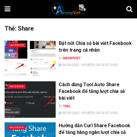
Thẻ:
Share
Bật nút Chia sẻ bài viết Facebook
FACEBOOK
trên trang cá nhân
BY
ANONYVIET
04/06/2022 - UPDATED ON 24/07/2025
Cách dùng Tool Auto Share
FACEBOOK
Facebook để tăng lượt chia sẻ
bài viết
BY
TMQ
09/09/2020 - UPDATED ON 24/07/2025
Hướng dẫn Curl Share Facebook
FACEBOOK
để tăng hàng ngàn lượt chia sẻ