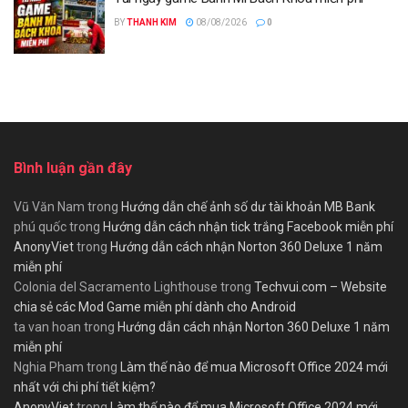
BY
THANH KIM
08/08/2026
0
Bình luận gần đây
Vũ Văn Nam
trong
Hướng dẫn chế ảnh số dư tài khoản MB Bank
phú quốc
trong
Hướng dẫn cách nhận tick trắng Facebook miễn phí
AnonyViet
trong
Hướng dẫn cách nhận Norton 360 Deluxe 1 năm
miễn phí
Colonia del Sacramento Lighthouse
trong
Techvui.com – Website
chia sẻ các Mod Game miễn phí dành cho Android
ta van hoan
trong
Hướng dẫn cách nhận Norton 360 Deluxe 1 năm
miễn phí
Nghia Pham
trong
Làm thế nào để mua Microsoft Office 2024 mới
nhất với chi phí tiết kiệm?
AnonyViet
trong
Làm thế nào để mua Microsoft Office 2024 mới