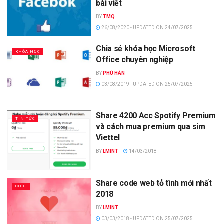
bài viết
BY
TMQ
26/08/2020 - UPDATED ON 24/07/2025
Chia sẻ khóa học Microsoft
KHÓA HỌC
Office chuyên nghiệp
BY
PHÚ HÀN
03/08/2019 - UPDATED ON 25/07/2025
Share 4200 Acc Spotify Premium
TIN TỨC
và cách mua premium qua sim
Viettel
BY
LMINT
14/03/2018
Share code web tỏ tình mới nhất
CODE
2018
BY
LMINT
03/03/2018 - UPDATED ON 25/07/2025