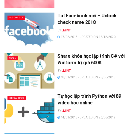
Tut Facebook mới – Unlock
FACEBOOK
check name 2018
BY
LMINT
17/02/2018 - UPDATED ON 16/12/2020
Share khóa học lập trình C# với
CODE
Winform trị giá 600K
BY
LMINT
18/01/2018 - UPDATED ON 25/06/2018
Tự học lập trình Python với 89
KHÓA HỌC
video học online
BY
LMINT
14/01/2018 - UPDATED ON 26/06/2019