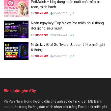
PetMatch – Ứng dụng nhận nuôi chó mèo an
toàn, minh bạch
BY
THANH KIM
06/08/2026
0
Nhận ngay key iTop Voicy Pro miễn phí 6 tháng
đổi giọng siêu mượt
BY
THANH KIM
06/08/2026
0
Nhận key IObit Software Updater 9 Pro miễn phí
6 tháng
BY
THANH KIM
05/08/2026
0
Bình luận gần đây
Vũ Văn Nam
trong
Hướng dẫn chế ảnh số dư tài khoản MB Bank
phú quốc
trong
Hướng dẫn cách nhận tick trắng Facebook miễn phí