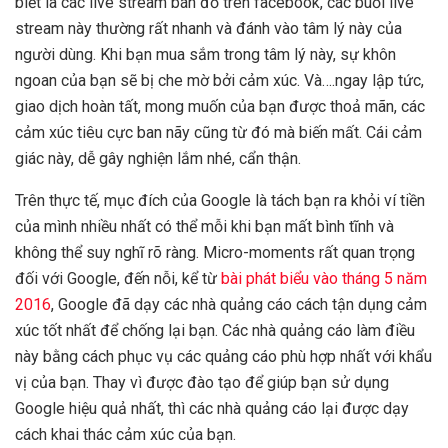
biết là các live stream bán đồ trên facebook, các buổi live
stream này thường rất nhanh và đánh vào tâm lý này của
người dùng. Khi bạn mua sắm trong tâm lý này, sự khôn
ngoan của bạn sẽ bị che mờ bởi cảm xúc. Và….ngay lập tức,
giao dịch hoàn tất, mong muốn của bạn được thoả mãn, các
cảm xúc tiêu cực ban nãy cũng từ đó mà biến mất. Cái cảm
giác này, dễ gây nghiện lắm nhé, cẩn thận.
Trên thực tế, mục đích của Google là tách bạn ra khỏi ví tiền
của mình nhiều nhất có thể mỗi khi bạn mất bình tĩnh và
không thể suy nghĩ rõ ràng. Micro-moments rất quan trọng
đối với Google, đến nỗi, kể từ
bài phát biểu vào tháng 5 năm
2016
, Google đã dạy các nhà quảng cáo cách tận dụng cảm
xúc tốt nhất để chống lại bạn. Các nhà quảng cáo làm điều
này bằng cách phục vụ các quảng cáo phù hợp nhất với khẩu
vị của bạn. Thay vì được đào tạo để giúp bạn sử dụng
Google hiệu quả nhất, thì các nhà quảng cáo lại được dạy
cách khai thác cảm xúc của bạn.