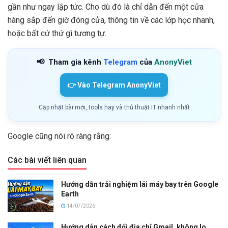
gần như ngay lập tức. Cho dù đó là chỉ dẫn đến một cửa
hàng sắp đến giờ đóng cửa, thông tin về các lớp học nhanh,
hoặc bất cứ thứ gì tương tự.
📢
Tham gia kênh
Telegram
của
AnonyViet
👉 Vào Telegram AnonyViet
Cập nhật bài mới, tools hay và thủ thuật IT nhanh nhất
Google cũng nói rõ ràng rằng:
Các bài viết liên quan
Hướng dẫn trải nghiệm lái máy bay trên Google
Earth
14/07/2026
Hướng dẫn cách đổi địa chỉ Gmail, không lo