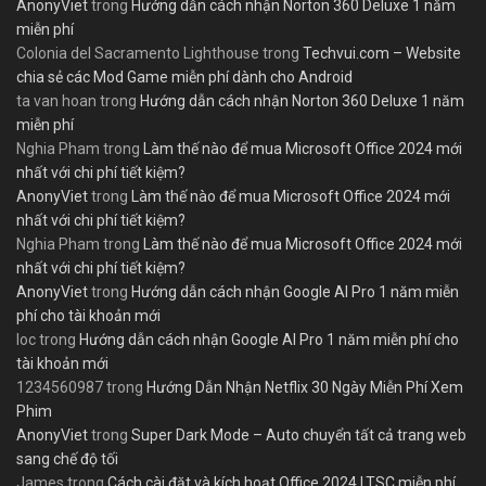
AnonyViet
trong
Hướng dẫn cách nhận Norton 360 Deluxe 1 năm
miễn phí
Colonia del Sacramento Lighthouse
trong
Techvui.com – Website
chia sẻ các Mod Game miễn phí dành cho Android
ta van hoan
trong
Hướng dẫn cách nhận Norton 360 Deluxe 1 năm
miễn phí
Nghia Pham
trong
Làm thế nào để mua Microsoft Office 2024 mới
nhất với chi phí tiết kiệm?
AnonyViet
trong
Làm thế nào để mua Microsoft Office 2024 mới
nhất với chi phí tiết kiệm?
Nghia Pham
trong
Làm thế nào để mua Microsoft Office 2024 mới
nhất với chi phí tiết kiệm?
AnonyViet
trong
Hướng dẫn cách nhận Google AI Pro 1 năm miễn
phí cho tài khoản mới
loc
trong
Hướng dẫn cách nhận Google AI Pro 1 năm miễn phí cho
tài khoản mới
1234560987
trong
Hướng Dẫn Nhận Netflix 30 Ngày Miễn Phí Xem
Phim
AnonyViet
trong
Super Dark Mode – Auto chuyển tất cả trang web
sang chế độ tối
James
trong
Cách cài đặt và kích hoạt Office 2024 LTSC miễn phí