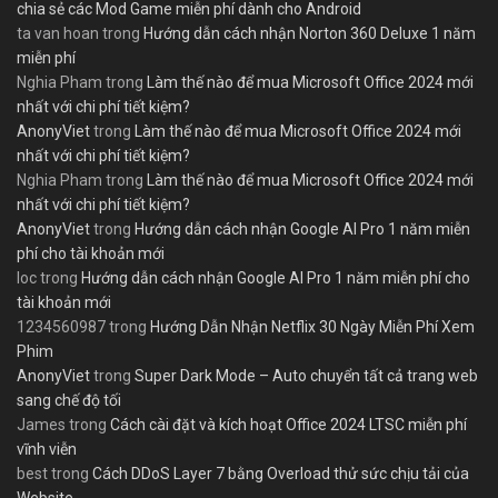
chia sẻ các Mod Game miễn phí dành cho Android
ta van hoan
trong
Hướng dẫn cách nhận Norton 360 Deluxe 1 năm
miễn phí
Nghia Pham
trong
Làm thế nào để mua Microsoft Office 2024 mới
nhất với chi phí tiết kiệm?
AnonyViet
trong
Làm thế nào để mua Microsoft Office 2024 mới
nhất với chi phí tiết kiệm?
Nghia Pham
trong
Làm thế nào để mua Microsoft Office 2024 mới
nhất với chi phí tiết kiệm?
AnonyViet
trong
Hướng dẫn cách nhận Google AI Pro 1 năm miễn
phí cho tài khoản mới
loc
trong
Hướng dẫn cách nhận Google AI Pro 1 năm miễn phí cho
tài khoản mới
1234560987
trong
Hướng Dẫn Nhận Netflix 30 Ngày Miễn Phí Xem
Phim
AnonyViet
trong
Super Dark Mode – Auto chuyển tất cả trang web
sang chế độ tối
James
trong
Cách cài đặt và kích hoạt Office 2024 LTSC miễn phí
vĩnh viễn
best
trong
Cách DDoS Layer 7 bằng Overload thử sức chịu tải của
Website