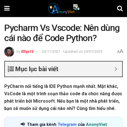
Pycharm Vs Vscode: Nên dùng
cái nào để Code Python?
A
by
Ellyx13
20/11/2021 - Updated on 24/07/2025
A
Mục lục bài viết
PyCharm nổi tiếng là IDE Python mạnh nhất. Mặt khác,
VsCode là một trình soạn thảo code đa chức năng được
phát triển bởi Microsoft. Nếu bạn là một nhà phát triển,
bạn sẽ muốn sử dụng cái nào nhỉ? Cùng tìm hiểu nhé.
📢
Tham gia kênh
Telegram
của
AnonyViet