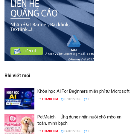
Bài viết mới
Khóa học AI For Beginners miễn phí từ Microsoft
BY
THANH KIM
07/08/2026
0
PetMatch – Ứng dụng nhận nuôi chó mèo an
toàn, minh bạch
BY
THANH KIM
06/08/2026
0