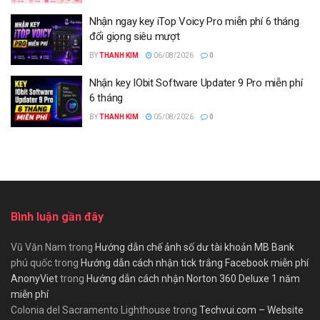
Nhận ngay key iTop Voicy Pro miễn phí 6 tháng
đổi giọng siêu mượt
BY
THANH KIM
06/08/2026
0
Nhận key IObit Software Updater 9 Pro miễn phí
6 tháng
BY
THANH KIM
05/08/2026
0
Bình luận gần đây
Vũ Văn Nam
trong
Hướng dẫn chế ảnh số dư tài khoản MB Bank
phú quốc
trong
Hướng dẫn cách nhận tick trắng Facebook miễn phí
AnonyViet
trong
Hướng dẫn cách nhận Norton 360 Deluxe 1 năm
miễn phí
Colonia del Sacramento Lighthouse
trong
Techvui.com – Website