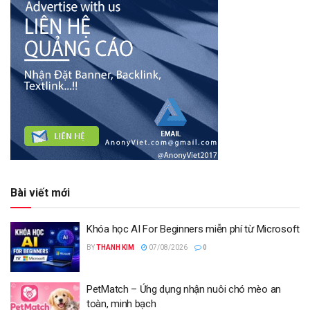
Bài viết mới
Khóa học AI For Beginners miễn phí từ Microsoft
BY
THANH KIM
07/08/2026
0
PetMatch – Ứng dụng nhận nuôi chó mèo an
toàn, minh bạch