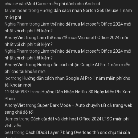
chia sẻ các Mod Game miễn phí dành cho Android
ta van hoan
trong
Hướng dẫn cách nhận Norton 360 Deluxe 1 năm
miễn phí
Nghia Pham
trong
Làm thế nào để mua Microsoft Office 2024 mới
nhất với chi phí tiết kiệm?
AnonyViet
trong
Làm thế nào để mua Microsoft Office 2024 mới
nhất với chi phí tiết kiệm?
Nghia Pham
trong
Làm thế nào để mua Microsoft Office 2024 mới
nhất với chi phí tiết kiệm?
AnonyViet
trong
Hướng dẫn cách nhận Google AI Pro 1 năm miễn
phí cho tài khoản mới
loc
trong
Hướng dẫn cách nhận Google AI Pro 1 năm miễn phí cho
tài khoản mới
1234560987
trong
Hướng Dẫn Nhận Netflix 30 Ngày Miễn Phí Xem
Phim
AnonyViet
trong
Super Dark Mode – Auto chuyển tất cả trang web
sang chế độ tối
James
trong
Cách cài đặt và kích hoạt Office 2024 LTSC miễn phí
vĩnh viễn
best
trong
Cách DDoS Layer 7 bằng Overload thử sức chịu tải của