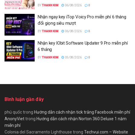
BY
THANH KIM
06/08/2026
0
Nhận ngay key iTop Voicy Pro miễn phí 6 tháng
đổi giọng siêu mượt
BY
THANH KIM
06/08/2026
0
Nhận key IObit Software Updater 9 Pro miễn phí
6 tháng
BY
THANH KIM
05/08/2026
0
Bình luận gần đây
phú quốc
trong
Hướng dẫn cách nhận tick trắng Facebook miễn phí
AnonyViet
trong
Hướng dẫn cách nhận Norton 360 Deluxe 1 năm
miễn phí
Colonia del Sacramento Lighthouse
trong
Techvui.com – Website