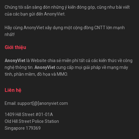
Chúng tôi sẵn sàng đón những ý kiến đóng góp, cũng như bài viết
của các bạn gửi đến AnonyViet.
Hãy cùng AnonyViet xây dựng một cộng đồng CNTT lớn mạnh
nhất!
Giới thiệu
AnonyViet
là Website chia sẻ miễn phí tất cả các kiến thức về công
nghệ thông tin.
AnonyViet
cung cấp mọi giải pháp về mạng máy
tính, phần mềm, đồ họa và MMO.
Liên hệ
Email: support[@]anonyviet.com
1409 Hill Street #01-01A
Old Hill Street Police Station
Singapore 179369