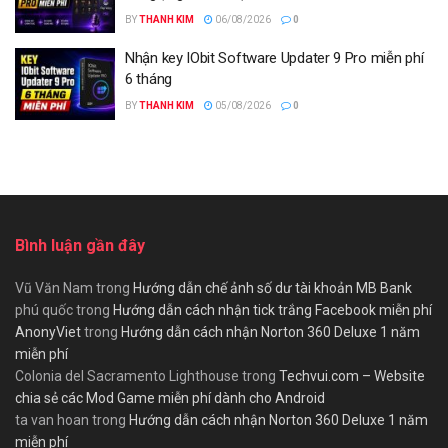
BY
THANH KIM
06/08/2026
0
Nhận key IObit Software Updater 9 Pro miễn phí
6 tháng
BY
THANH KIM
05/08/2026
0
Bình luận gần đây
Vũ Văn Nam
trong
Hướng dẫn chế ảnh số dư tài khoản MB Bank
phú quốc
trong
Hướng dẫn cách nhận tick trắng Facebook miễn phí
AnonyViet
trong
Hướng dẫn cách nhận Norton 360 Deluxe 1 năm
miễn phí
Colonia del Sacramento Lighthouse
trong
Techvui.com – Website
chia sẻ các Mod Game miễn phí dành cho Android
ta van hoan
trong
Hướng dẫn cách nhận Norton 360 Deluxe 1 năm
miễn phí