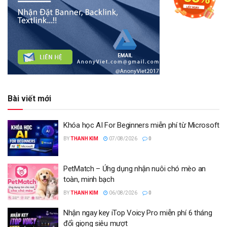
Bài viết mới
Khóa học AI For Beginners miễn phí từ Microsoft
BY
THANH KIM
07/08/2026
0
PetMatch – Ứng dụng nhận nuôi chó mèo an
toàn, minh bạch
BY
THANH KIM
06/08/2026
0
Nhận ngay key iTop Voicy Pro miễn phí 6 tháng
đổi giọng siêu mượt