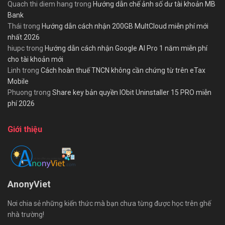
Quach thi diem hang
trong
Hướng dẫn chế ảnh số dư tài khoản MB
Bank
Thái
trong
Hướng dẫn cách nhận 200GB MultCloud miễn phí mới
nhất 2026
hiupc
trong
Hướng dẫn cách nhận Google AI Pro 1 năm miễn phí
cho tài khoản mới
Linh
trong
Cách hoàn thuế TNCN không cần chứng từ trên eTax
Mobile
Phuong
trong
Share key bản quyền IObit Uninstaller 15 PRO miễn
phí 2026
Giới thiệu
AnonyViet
Nơi chia sẻ những kiến thức mà bạn chưa từng được học trên ghế
nhà trường!