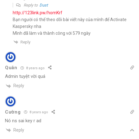
Reply to
Dust
http://123link.pw/homKrf
Bạn người có thể theo dõi bài viết này của mình để Activate
Kaspersky nha
Mình đã làm và thành công với 579 ngày
Reply
Quân
8 years ago
Admin tuyệt vời quá
Reply
Cường
8 years ago
Nó ns sai key r ad
Reply