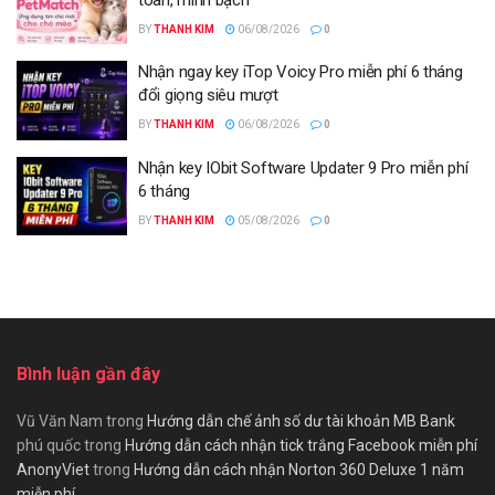
BY
THANH KIM
06/08/2026
0
Nhận ngay key iTop Voicy Pro miễn phí 6 tháng
đổi giọng siêu mượt
BY
THANH KIM
06/08/2026
0
Nhận key IObit Software Updater 9 Pro miễn phí
6 tháng
BY
THANH KIM
05/08/2026
0
Bình luận gần đây
Vũ Văn Nam
trong
Hướng dẫn chế ảnh số dư tài khoản MB Bank
phú quốc
trong
Hướng dẫn cách nhận tick trắng Facebook miễn phí
AnonyViet
trong
Hướng dẫn cách nhận Norton 360 Deluxe 1 năm
miễn phí