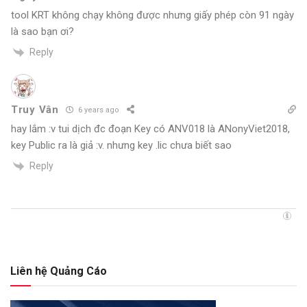
tool KRT không chạy không được nhưng giấy phép còn 91 ngày
là sao bạn ơi?
Reply
Truy Vân
6 years ago
hay lắm :v tui dịch đc đoạn Key có ANV018 là ANonyViet2018,
key Public ra là giả :v. nhưng key .lic chưa biết sao
Reply
Liên hệ Quảng Cáo