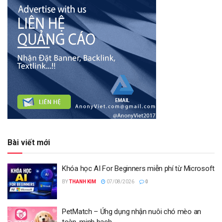
Bài viết mới
Khóa học AI For Beginners miễn phí từ Microsoft
BY
THANH KIM
07/08/2026
0
PetMatch – Ứng dụng nhận nuôi chó mèo an
toàn, minh bạch