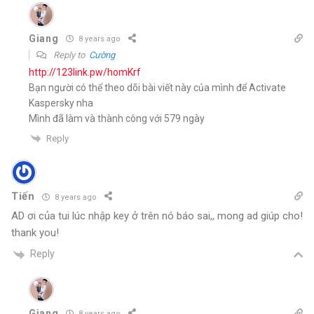
Giang
8 years ago
Reply to
Cường
http://123link.pw/homKrf
Bạn người có thể theo dõi bài viết này của mình để Activate
Kaspersky nha
Mình đã làm và thành công với 579 ngày
Reply
Tiến
8 years ago
AD ơi của tui lúc nhập key ở trên nó báo sai,, mong ad giúp cho!
thank you!
Reply
Giang
8 years ago