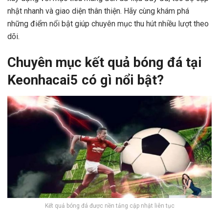
nhật nhanh và giao diện thân thiện. Hãy cùng khám phá
những điểm nổi bật giúp chuyên mục thu hút nhiều lượt theo
dõi.
Chuyên mục kết quả bóng đá tại
Keonhacai5 có gì nổi bật?
Kết quả bóng đá được nền tảng cập nhật liên tục