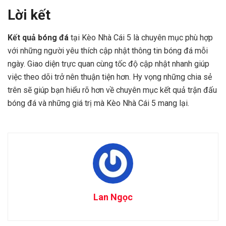
Lời kết
Kết quả bóng đá
tại Kèo Nhà Cái 5 là chuyên mục phù hợp
với những người yêu thích cập nhật thông tin bóng đá mỗi
ngày. Giao diện trực quan cùng tốc độ cập nhật nhanh giúp
việc theo dõi trở nên thuận tiện hơn. Hy vọng những chia sẻ
trên sẽ giúp bạn hiểu rõ hơn về chuyên mục kết quả trận đấu
bóng đá và những giá trị mà Kèo Nhà Cái 5 mang lại.
Lan Ngọc