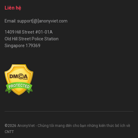
Liên hệ
Email: support[@]anonyviet.com
1409 Hill Street #01-01A
Old Hill Street Police Station
Singapore 179369
©2026
AnonyViet - Chúng tôi mang đến cho bạn những kiến thức bổ ích về
CNTT