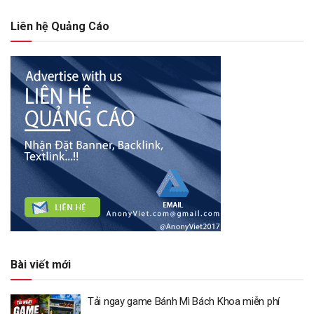
Liên hệ Quảng Cáo
Bài viết mới
Tải ngay game Bánh Mì Bách Khoa miễn phí