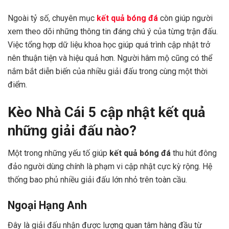
Ngoài tỷ số, chuyên mục
kết quả bóng đá
còn giúp người
xem theo dõi những thông tin đáng chú ý của từng trận đấu.
Việc tổng hợp dữ liệu khoa học giúp quá trình cập nhật trở
nên thuận tiện và hiệu quả hơn. Người hâm mộ cũng có thể
nắm bắt diễn biến của nhiều giải đấu trong cùng một thời
điểm.
Kèo Nhà Cái 5 cập nhật kết quả
những giải đấu nào?
Một trong những yếu tố giúp
kết quả bóng đá
thu hút đông
đảo người dùng chính là phạm vi cập nhật cực kỳ rộng. Hệ
thống bao phủ nhiều giải đấu lớn nhỏ trên toàn cầu.
Ngoại Hạng Anh
Đây là giải đấu nhận được lượng quan tâm hàng đầu từ