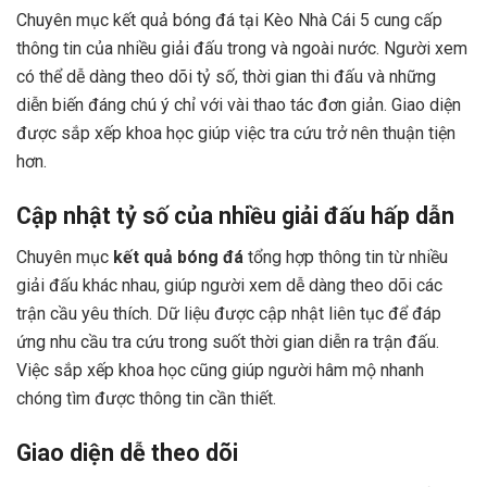
Chuyên mục kết quả bóng đá tại Kèo Nhà Cái 5 cung cấp
thông tin của nhiều giải đấu trong và ngoài nước. Người xem
có thể dễ dàng theo dõi tỷ số, thời gian thi đấu và những
diễn biến đáng chú ý chỉ với vài thao tác đơn giản. Giao diện
được sắp xếp khoa học giúp việc tra cứu trở nên thuận tiện
hơn.
Cập nhật tỷ số của nhiều giải đấu hấp dẫn
Chuyên mục
kết quả bóng đá
tổng hợp thông tin từ nhiều
giải đấu khác nhau, giúp người xem dễ dàng theo dõi các
trận cầu yêu thích. Dữ liệu được cập nhật liên tục để đáp
ứng nhu cầu tra cứu trong suốt thời gian diễn ra trận đấu.
Việc sắp xếp khoa học cũng giúp người hâm mộ nhanh
chóng tìm được thông tin cần thiết.
Giao diện dễ theo dõi