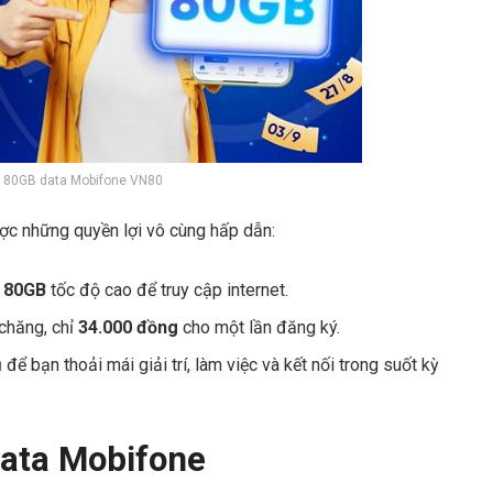
ớc 80GB data Mobifone VN80
ợc những quyền lợi vô cùng hấp dẫn:
80GB
tốc độ cao để truy cập internet.
 chăng, chỉ
34.000 đồng
cho một lần đăng ký.
ủ để bạn thoải mái giải trí, làm việc và kết nối trong suốt kỳ
ata Mobifone