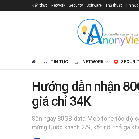
Kiến thức
Network
Security
Software
Thủ thuật
Tin học
TIN TỨC
NETWORK
SECURI
Hướng dẫn nhận 80
giá chỉ 34K
Săn ngay 80GB data Mobifone tốc độ ca
mừng Quốc khánh 2/9, kết nối thả ga khô