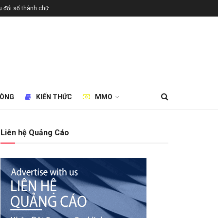
 đổi số thành chữ
HÒNG
KIẾN THỨC
MMO
Liên hệ Quảng Cáo