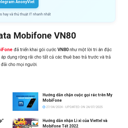
elegram AnonyViet
ls hay và thủ thuật IT nhanh nhất
data Mobifone VN80
iFone
đã triển khai gói cước
VN80
như một lời tri ân đặc
áp dụng rộng rãi cho tất cả các thuê bao trả trước và trả
 đãi cho mọi người.
Hướng dẫn chặn cuộc gọi rác trên My
MobiFone
27/04/2024 - UPDATED ON 24/07/2025
íp”
Hướng dẫn nhận Lì xì của Viettel và
Mobifone Tết 2022