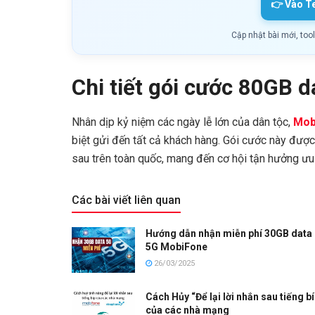
👉 Vào T
Cập nhật bài mới, too
Chi tiết gói cước 80GB 
Nhân dịp kỷ niệm các ngày lễ lớn của dân tộc,
Mob
biệt gửi đến tất cả khách hàng. Gói cước này được 
sau trên toàn quốc, mang đến cơ hội tận hưởng ưu
Các bài viết liên quan
Hướng dẫn nhận miễn phí 30GB data
5G MobiFone
26/03/2025
Cách Hủy “Để lại lời nhắn sau tiếng b
của các nhà mạng