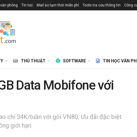
 văn phòng
Tin tức
Mail ảo tạm thời miễn phí
Tools tra cứu thông tin
Công cụ
TY
THỦ THUẬT
SOFTWARE
TIN HỌC VĂN P
GB Data Mobifone với
o chỉ 34K/tuần với gói VN80. Ưu đãi đặc biệt
ng giới hạn.