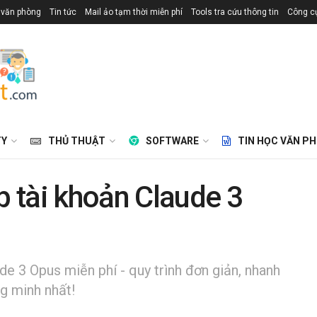
 văn phòng
Tin tức
Mail ảo tạm thời miễn phí
Tools tra cứu thông tin
Công cụ
TY
THỦ THUẬT
SOFTWARE
TIN HỌC VĂN P
 tài khoản Claude 3
e 3 Opus miễn phí - quy trình đơn giản, nhanh
g minh nhất!