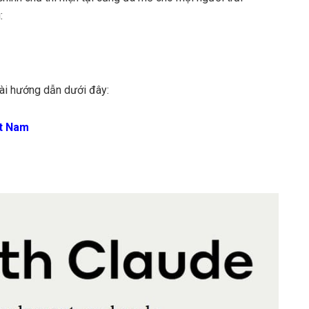
:
ài hướng dẫn dưới đây:
ệt Nam