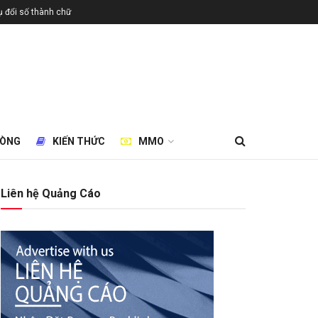
 đổi số thành chữ
HÒNG
KIẾN THỨC
MMO
Liên hệ Quảng Cáo