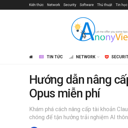
Kiến thức
Network
Security
Software
Thủ thuật
Tin học
TIN TỨC
NETWORK
SECURI
Hướng dẫn nâng cấp
Opus miễn phí
Khám phá cách nâng cấp tài khoản Claud
chóng để tận hưởng trải nghiệm AI thôn