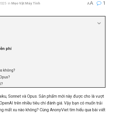
A
1
2025
in
Mẹo Vặt Máy Tính
A
ễn phí
pus không?
 Opus?
ì?
Haiku, Sonnet và Opus. Sản phẩm mới này được cho là vượt
penAI trên nhiều tiêu chí đánh giá. Vậy bạn có muốn trải
g mất xu nào không? Cùng AnonyViet tìm hiểu qua bài viết