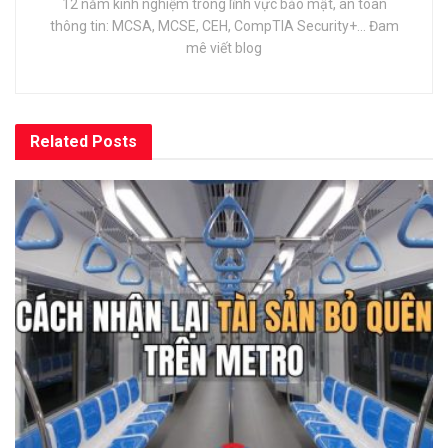
12 năm kinh nghiệm trong lĩnh vực bảo mật, an toàn
thông tin: MCSA, MCSE, CEH, CompTIA Security+... Đam
mê viết blog
Related
Posts