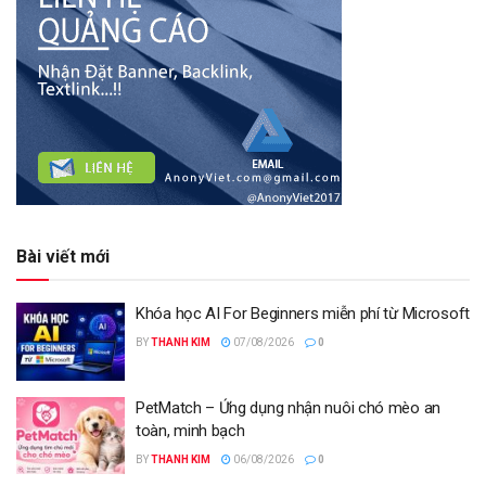
Bài viết mới
Khóa học AI For Beginners miễn phí từ Microsoft
BY
THANH KIM
07/08/2026
0
PetMatch – Ứng dụng nhận nuôi chó mèo an
toàn, minh bạch
BY
THANH KIM
06/08/2026
0