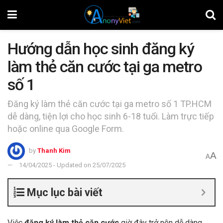
Hướng dẫn học sinh đăng ký
làm thẻ căn cước tại ga metro
số 1
Đăng ký làm thẻ căn cước tại ga metro số 1 TP.HCM
dễ dàng, tiện lợi cho học sinh 6-18 tuổi. Làm trực tiếp
hoặc online qua Google Form.
by
Thanh Kim
A
A
14/04/2025 - Updated on 25/07/2025
Mục lục bài viết
Việc
đăng ký làm thẻ căn cước
giờ đây trở nên dễ dàng