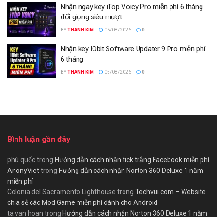
Nhận ngay key iTop Voicy Pro miễn phí 6 tháng
đổi giọng siêu mượt
BY
THANH KIM
06/08/2026
0
Nhận key IObit Software Updater 9 Pro miễn phí
6 tháng
BY
THANH KIM
05/08/2026
0
Bình luận gần đây
phú quốc
trong
Hướng dẫn cách nhận tick trắng Facebook miễn phí
AnonyViet
trong
Hướng dẫn cách nhận Norton 360 Deluxe 1 năm
miễn phí
Colonia del Sacramento Lighthouse
trong
Techvui.com – Website
chia sẻ các Mod Game miễn phí dành cho Android
ta van hoan
trong
Hướng dẫn cách nhận Norton 360 Deluxe 1 năm