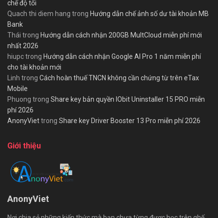
chế độ tối
Quach thi diem hang
trong
Hướng dẫn chế ảnh số dư tài khoản MB
Bank
Thái
trong
Hướng dẫn cách nhận 200GB MultCloud miễn phí mới
nhất 2026
hiupc
trong
Hướng dẫn cách nhận Google AI Pro 1 năm miễn phí
cho tài khoản mới
Linh
trong
Cách hoàn thuế TNCN không cần chứng từ trên eTax
Mobile
Phuong
trong
Share key bản quyền IObit Uninstaller 15 PRO miễn
phí 2026
AnonyViet
trong
Share key Driver Booster 13 Pro miễn phí 2026
Giới thiệu
AnonyViet
Nơi chia sẻ những kiến thức mà bạn chưa từng được học trên ghế