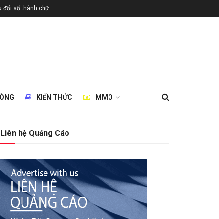
 đổi số thành chữ
HÒNG
KIẾN THỨC
MMO
Liên hệ Quảng Cáo