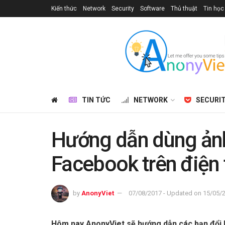
Kiến thức
Network
Security
Software
Thủ thuật
Tin học
TIN TỨC
NETWORK
SECURI
Hướng dẫn dùng ảnh
Facebook trên điện 
by
AnonyViet
07/08/2017 - Updated on 15/05/
Hôm nay AnonyViet sẽ hướng dẫn các bạn đổi 