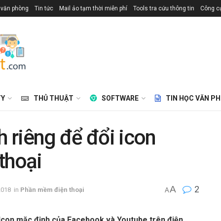
 văn phòng
Tin tức
Mail ảo tạm thời miễn phí
Tools tra cứu thông tin
Công cụ
TY
THỦ THUẬT
SOFTWARE
TIN HỌC VĂN P
 riêng để đổi icon
thoại
A
2
2018
in
Phần mềm điện thoại
A
Icon mặc định của Facebook và Youtube trên điện