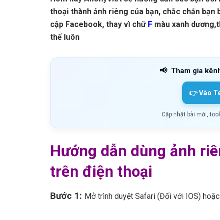
thoại thành ảnh riêng của bạn, chắc chắn bạn 
cập Facebook, thay vì chữ
F
màu xanh dương,thì
thế luôn
📢
Tham gia kên
👉 Vào T
Cập nhật bài mới, too
Hướng dẫn dùng ảnh riê
trên điện thoại
Bước 1:
Mở trình duyệt Safari (Đối với IOS) hoặ