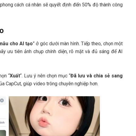
i phong cách cá nhân sẽ quyết định đến 50% độ thành công
eo
mẫu cho AI tạo
” ở góc dưới màn hình. Tiếp theo, chọn một
hãy ưu tiên ảnh chụp chính diện, rõ mặt và đủ sáng để AI
họn “
Xuất
“. Lưu ý nên chọn mục “
Đã lưu và chia sẻ sang
của CapCut, giúp video trông chuyên nghiệp hơn.