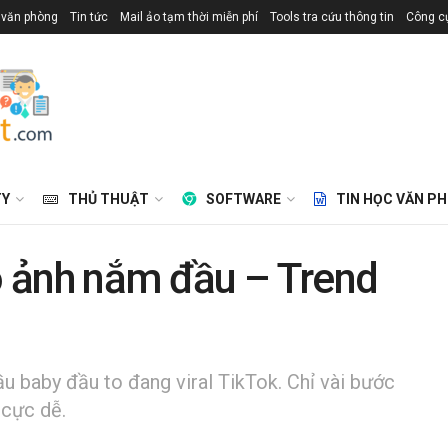
 văn phòng
Tin tức
Mail ảo tạm thời miễn phí
Tools tra cứu thông tin
Công cụ
TY
THỦ THUẬT
SOFTWARE
TIN HỌC VĂN P
 ảnh nắm đầu – Trend
u baby đầu to đang viral TikTok. Chỉ vài bước
 cực dễ.