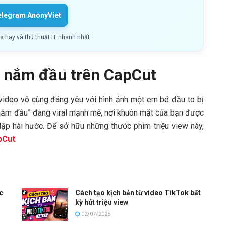
elegram AnonyViet
ls hay và thủ thuật IT nhanh nhất
 nắm đầu trên CapCut
video vô cùng đáng yêu với hình ảnh một em bé đầu to bị
 “nắm đầu” đang viral mạnh mẽ, nơi khuôn mặt của bạn được
lập hài hước. Để sở hữu những thước phim triệu view này,
pCut
.
c
Cách tạo kịch bản từ video TikTok bất
kỳ hút triệu view
02/07/2026