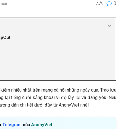
A
0
hoại
A
apCut
kiếm nhiều nhất trên mạng xã hội những ngày qua. Trào lưu
g lại tiếng cười sảng khoái vì độ lầy lội và đáng yêu. Nếu
ướng dẫn chi tiết dưới đây từ AnonyViet nhé!
h
Telegram
của
AnonyViet