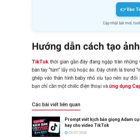
👉 Vào T
Cập nhật bài mới, too
Hướng dẫn cách tạo ảnh
TikTok
thời gian gần đây đang ngập tràn những 
bàn tay “túm” lấy mũ hoặc áo. Đây chính là trend
ghép vào thân hình baby nhỏ xíu tạo nên sự đối 
bạn chỉ cần một chiếc điện thoại và
ứng dụng Ca
Các bài viết liên quan
Prompt viết kịch bản giọng Adam cự
hay cho video TikTok
03/07/2026