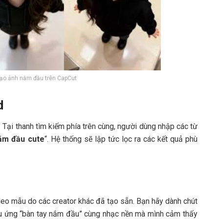
ạo ảnh nắm đầu trên CapCut
d
 Tại thanh tìm kiếm phía trên cùng, người dùng nhập các từ
ắm đầu cute
“. Hệ thống sẽ lập tức lọc ra các kết quả phù
ideo mẫu do các creator khác đã tạo sẵn. Bạn hãy dành chút
u ứng “bàn tay nắm đầu” cùng nhạc nền mà mình cảm thấy