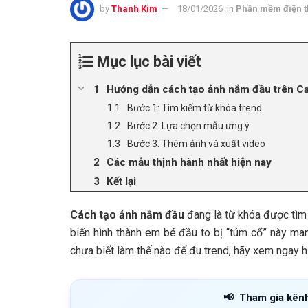
by
Thanh Kim
18/01/2026
in
Phần mềm điện t
Mục lục bài viết
Hướng dẫn cách tạo ảnh nắm đầu trên C
Bước 1: Tìm kiếm từ khóa trend
Bước 2: Lựa chọn mẫu ưng ý
Bước 3: Thêm ảnh và xuất video
Các mẫu thịnh hành nhất hiện nay
Kết lại
Cách tạo ảnh nắm đầu
đang là từ khóa được tìm 
biến hình thành em bé đầu to bị “túm cổ” này man
chưa biết làm thế nào để đu trend, hãy xem ngay h
📢
Tham gia kên