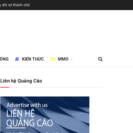
 đổi số thành chữ
HÒNG
KIẾN THỨC
MMO
Liên hệ Quảng Cáo