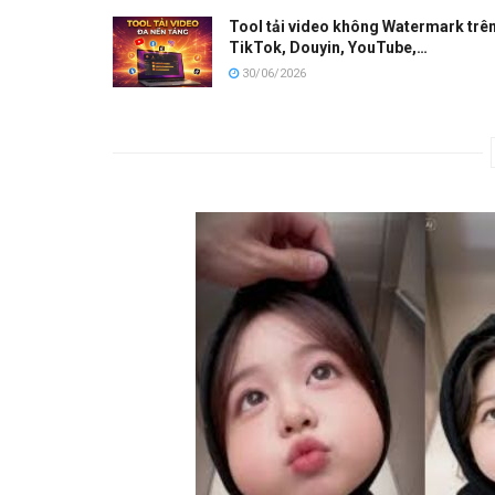
Tool tải video không Watermark trê
TikTok, Douyin, YouTube,…
30/06/2026