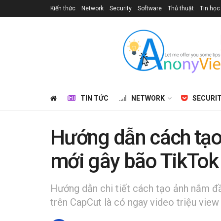
Kiến thức
Network
Security
Software
Thủ thuật
Tin học
TIN TỨC
NETWORK
SECURI
Hướng dẫn cách tạo
mới gây bão TikTok
Hướng dẫn chi tiết cách tạo ảnh nắm đầ
trên CapCut là có ngay video triệu view