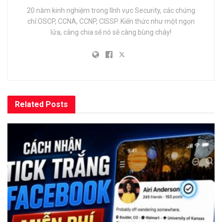
20 năm kinh nghiệm trong lĩnh vực Security, các chứng
chỉ:OSCP, CCNA, CCNP, CISSP. Kiến thức như một ngọn
lửa, càng chia sẽ nó sẽ càng bùng cháy!
Related
Posts