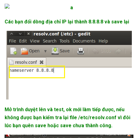
Các bạn đổi dòng địa chỉ IP lại thành 8.8.8.8 và save lại
Mở trình duyệt lên và test, ok mới làm tiếp được, nếu
không được bạn kiểm tra lại file /etc/
resolv.conf
vì đôi
lúc bạn quên save hoặc save chưa thành công.