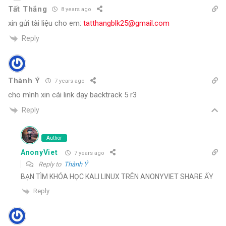
Tất Thắng
8 years ago
xin gửi tài liệu cho em:
tatthangblk25@gmail.com
Reply
Thành Ý
7 years ago
cho mình xin cái link dạy backtrack 5 r3
Reply
Author
AnonyViet
7 years ago
Reply to
Thành Ý
BẠN TÌM KHÓA HỌC KALI LINUX TRÊN ANONYVIET SHARE ẤY
Reply