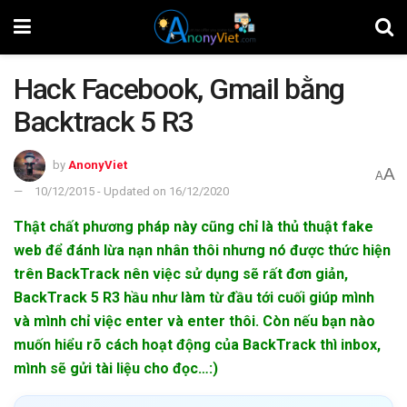
Hack Facebook, Gmail bằng
Backtrack 5 R3
by
AnonyViet
A
A
10/12/2015 - Updated on 16/12/2020
Thật chất phương pháp này cũng chỉ là thủ thuật fake
web để đánh lừa nạn nhân thôi nhưng nó được thức hiện
trên BackTrack nên việc sử dụng sẽ rất đơn giản,
BackTrack 5 R3 hầu như làm từ đầu tới cuối giúp mình
và mình chỉ việc enter và enter thôi. Còn nếu bạn nào
muốn hiểu rõ cách hoạt động của BackTrack thì inbox,
mình sẽ gửi tài liệu cho đọc…:)