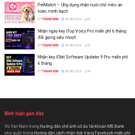
PetMatch – Ứng dụng nhận nuôi chó mèo an
toàn, minh bạch
BY
THANH KIM
06/08/2026
0
Nhận ngay key iTop Voicy Pro miễn phí 6 tháng
đổi giọng siêu mượt
BY
THANH KIM
06/08/2026
0
Nhận key IObit Software Updater 9 Pro miễn phí
6 tháng
BY
THANH KIM
05/08/2026
0
Bình luận gần đây
Vũ Văn Nam
trong
Hướng dẫn chế ảnh số dư tài khoản MB Bank
phú quốc
trong
Hướng dẫn cách nhận tick trắng Facebook miễn phí