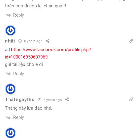
toàn cop đi cop lại chán quá!!!
Reply
nhật
8 years ago
ad
https://www.facebook.com/profile.php?
id=100016950607969
gửi tài liệu cho e đi
Reply
Thatngaytho
8 years ago
Thằng này lừa đảo nhé.
Reply