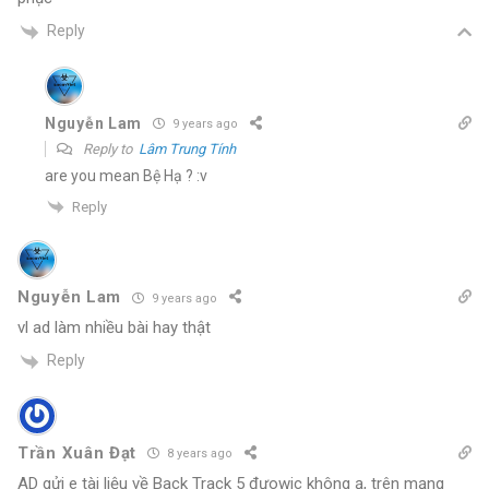
Reply
Nguyễn Lam
9 years ago
Reply to
Lâm Trung Tính
are you mean Bệ Hạ ? :v
Reply
Nguyễn Lam
9 years ago
vl ad làm nhiều bài hay thật
Reply
Trần Xuân Đạt
8 years ago
AD gửi e tài liệu về Back Track 5 đưowjc không ạ, trên mạng