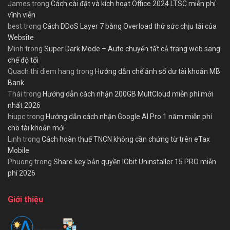
James
trong
Cách cài đặt và kích hoạt Office 2024 LTSC miễn phí
vĩnh viễn
best
trong
Cách DDoS Layer 7 bằng Overload thử sức chịu tải của
Website
Minh
trong
Super Dark Mode – Auto chuyển tất cả trang web sang
chế độ tối
Quach thi diem hang
trong
Hướng dẫn chế ảnh số dư tài khoản MB
Bank
Thái
trong
Hướng dẫn cách nhận 200GB MultCloud miễn phí mới
nhất 2026
hiupc
trong
Hướng dẫn cách nhận Google AI Pro 1 năm miễn phí
cho tài khoản mới
Linh
trong
Cách hoàn thuế TNCN không cần chứng từ trên eTax
Mobile
Phuong
trong
Share key bản quyền IObit Uninstaller 15 PRO miễn
phí 2026
Giới thiệu