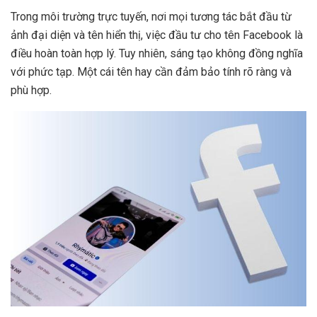
Trong môi trường trực tuyến, nơi mọi tương tác bắt đầu từ
ảnh đại diện và tên hiển thị, việc đầu tư cho tên Facebook là
điều hoàn toàn hợp lý. Tuy nhiên, sáng tạo không đồng nghĩa
với phức tạp. Một cái tên hay cần đảm bảo tính rõ ràng và
phù hợp.