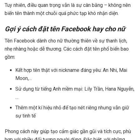
Tuy nhiên, điều quan trọng vẫn là sự cân bằng – không nên
biến tên thành một chuỗi quá phức tạp khó nhận diện.
Gợi ý cách đặt tên Facebook hay cho nữ
Tên Facebook dành cho nữ thường thiên về sự thanh lịch,
nhẹ nhàng hoặc dễ thương. Các cách đặt tên phổ biến bao
gồm:
Kết hợp tên thật với nickname đáng yêu: An Nhi, Mai
Moon,…
Sử dụng từ tiếng Anh mềm mại: Lily Trần, Hana Nguyễn,
…
Thêm một kí hiệu nhỏ để tạo nét riêng nhưng vẫn giữ
sự tinh tế
Phong cách này giúp tạo cảm giác gần gũi và tích cực, phù
hợp với nhiều đối tượng người dùng. Đặc biệt, với những