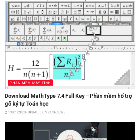
PHẦN MỀM MÁY TÍNH
Download MathType 7.4 Full Key – Phần mềm hổ trợ
gõ ký tự Toán học
13/01/2020 - UPDATED ON 24/07/2025