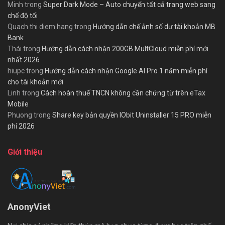
Minh
trong
Super Dark Mode – Auto chuyển tất cả trang web sang
chế độ tối
Quach thi diem hang
trong
Hướng dẫn chế ảnh số dư tài khoản MB
Bank
Thái
trong
Hướng dẫn cách nhận 200GB MultCloud miễn phí mới
nhất 2026
hiupc
trong
Hướng dẫn cách nhận Google AI Pro 1 năm miễn phí
cho tài khoản mới
Linh
trong
Cách hoàn thuế TNCN không cần chứng từ trên eTax
Mobile
Phuong
trong
Share key bản quyền IObit Uninstaller 15 PRO miễn
phí 2026
Giới thiệu
AnonyViet