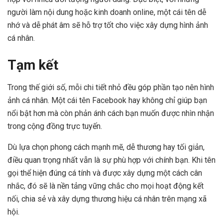
người làm nội dung hoặc kinh doanh online, một cái tên dễ
nhớ và dễ phát âm sẽ hỗ trợ tốt cho việc xây dựng hình ảnh
cá nhân.
Tạm kết
Trong thế giới số, mỗi chi tiết nhỏ đều góp phần tạo nên hình
ảnh cá nhân. Một cái tên Facebook hay không chỉ giúp bạn
nổi bật hơn mà còn phản ánh cách bạn muốn được nhìn nhận
trong cộng đồng trực tuyến.
Dù lựa chọn phong cách mạnh mẽ, dễ thương hay tối giản,
điều quan trọng nhất vẫn là sự phù hợp với chính bạn. Khi tên
gọi thể hiện đúng cá tính và được xây dựng một cách cân
nhắc, đó sẽ là nền tảng vững chắc cho mọi hoạt động kết
nối, chia sẻ và xây dựng thương hiệu cá nhân trên mạng xã
hội.