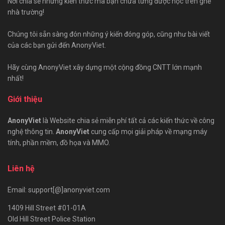
Nơi chia sẻ những kiến thức mà bạn chưa từng được học trên ghế
nhà trường!
Chúng tôi sẵn sàng đón những ý kiến đóng góp, cũng như bài viết
của các bạn gửi đến AnonyViet.
Hãy cùng AnonyViet xây dựng một cộng đồng CNTT lớn mạnh
nhất!
Giới thiệu
AnonyViet
là Website chia sẻ miễn phí tất cả các kiến thức về công
nghệ thông tin.
AnonyViet
cung cấp mọi giải pháp về mạng máy
tính, phần mềm, đồ họa và MMO.
Liên hệ
Email: support[@]anonyviet.com
1409 Hill Street #01-01A
Old Hill Street Police Station