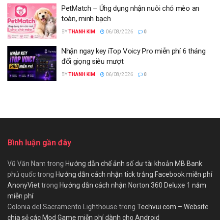
PetMatch – Ứng dụng nhận nuôi chó mèo an
toàn, minh bạch
BY
THANH KIM
06/08/2026
0
Nhận ngay key iTop Voicy Pro miễn phí 6 tháng
đổi giọng siêu mượt
BY
THANH KIM
06/08/2026
0
Bình luận gần đây
Vũ Văn Nam
trong
Hướng dẫn chế ảnh số dư tài khoản MB Bank
phú quốc
trong
Hướng dẫn cách nhận tick trắng Facebook miễn phí
AnonyViet
trong
Hướng dẫn cách nhận Norton 360 Deluxe 1 năm
miễn phí
Colonia del Sacramento Lighthouse
trong
Techvui.com – Website
chia sẻ các Mod Game miễn phí dành cho Android