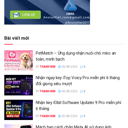
Bài viết mới
PetMatch – Ứng dụng nhận nuôi chó mèo an
toàn, minh bạch
BY
THANH KIM
06/08/2026
0
Nhận ngay key iTop Voicy Pro miễn phí 6 tháng
đổi giọng siêu mượt
BY
THANH KIM
06/08/2026
0
Nhận key IObit Software Updater 9 Pro miễn phí
6 tháng
BY
THANH KIM
05/08/2026
0
Mách bạn cách chặn Meta AI sử dụng ảnh