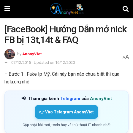
[FaceBook] Hướng Dẫn mở nick
FB bị 13t,14t & FAQ
by
AnonyViet
A
A
07/12/2015 - Updated on 16/12/2020
– Bước 1 : Fake Ip Mỹ. Cái này bạn nào chưa biết thì qua
hola.org nhé
📢
Tham gia kênh
Telegram
của
AnonyViet
👉 Vào Telegram AnonyViet
Cập nhật bài mới, tools hay và thủ thuật IT nhanh nhất