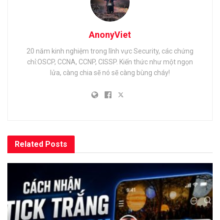
AnonyViet
20 năm kinh nghiệm trong lĩnh vực Security, các chứng
chỉ:OSCP, CCNA, CCNP, CISSP. Kiến thức như một ngọn
lửa, càng chia sẽ nó sẽ càng bùng cháy!
Related
Posts