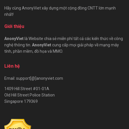
Hãy cùng AnonyViet xây dựng một cộng đồng CNTT lớn mạnh
nhất!
Giới thiệu
AnonyViet
là Website chia sẻ miễn phí tất cả các kiến thức về công
nghệ thông tin.
AnonyViet
cung cấp mọi giải pháp về mạng máy
tính, phần mềm, đồ họa và MMO.
Liên hệ
Email: support[@]anonyviet.com
1409 Hill Street #01-01A
Old Hill Street Police Station
Singapore 179369