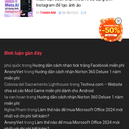
Instagram để tạo ảnh ảo
BY
THANH KIM
04/08/2026
0
Bình luận gần đây
phú quốc
trong
Hướng dẫn cách nhận tick trắng Facebook miễn phí
AnonyViet
trong
Hướng dẫn cách nhận Norton 360 Deluxe 1 năm
miễn phí
Colonia del Sacramento Lighthouse
trong
Techvui.com – Website
chia sẻ các Mod Game miễn phí dành cho Android
ta van hoan
trong
Hướng dẫn cách nhận Norton 360 Deluxe 1 năm
miễn phí
Nghia Pham
trong
Làm thế nào để mua Microsoft Office 2024 mới
nhất với chi phí tiết kiệm?
AnonyViet
trong
Làm thế nào để mua Microsoft Office 2024 mới
nhất với chi phí tiết kiệm?