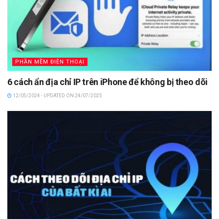
PHẦN MỀM ĐIỆN THOẠI
6 cách ẩn địa chỉ IP trên iPhone để không bị theo dõi
12/05/2024 - UPDATED ON 24/07/2025