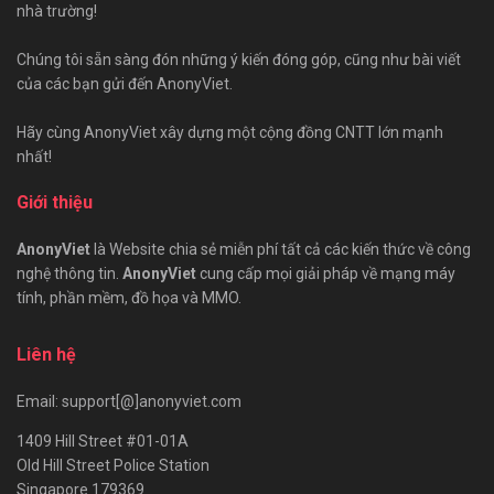
nhà trường!
Chúng tôi sẵn sàng đón những ý kiến đóng góp, cũng như bài viết
của các bạn gửi đến AnonyViet.
Hãy cùng AnonyViet xây dựng một cộng đồng CNTT lớn mạnh
nhất!
Giới thiệu
AnonyViet
là Website chia sẻ miễn phí tất cả các kiến thức về công
nghệ thông tin.
AnonyViet
cung cấp mọi giải pháp về mạng máy
tính, phần mềm, đồ họa và MMO.
Liên hệ
Email: support[@]anonyviet.com
1409 Hill Street #01-01A
Old Hill Street Police Station
Singapore 179369