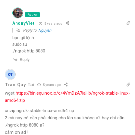
Author
AnonyViet
5 years ago
Reply to
Nguyên
bạn gõ lệnh:
sudo su
./ngrok http 8080
Reply
Tran Quy Tai
5 years ago
wget
https://bin.equinox.io/c/4VmDzA7iaHb/ngrok-stable-linux-
amd64.zip
unzip ngrok-stable-linux-amd64.zip
2 cái này có cần phải dùng cho lần sau không ạ? hay chỉ cần
./ngrok http 8080 ạ?
cảm ơn ad !