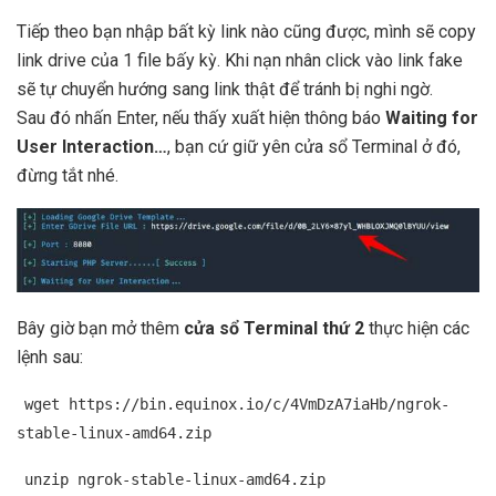
Tiếp theo bạn nhập bất kỳ link nào cũng được, mình sẽ copy
link drive của 1 file bấy kỳ. Khi nạn nhân click vào link fake
sẽ tự chuyển hướng sang link thật để tránh bị nghi ngờ.
Sau đó nhấn Enter, nếu thấy xuất hiện thông báo
Waiting for
User Interaction…
, bạn cứ giữ yên cửa sổ Terminal ở đó,
đừng tắt nhé.
Bây giờ bạn mở thêm
cửa sổ Terminal thứ 2
thực hiện các
lệnh sau:
wget https://bin.equinox.io/c/4VmDzA7iaHb/ngrok-
stable-linux-amd64.zip
unzip ngrok-stable-linux-amd64.zip