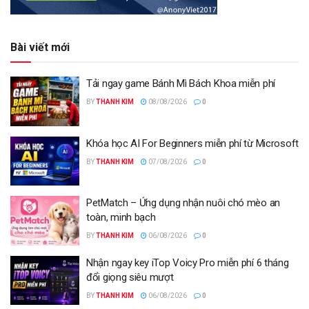
Bài viết mới
Tải ngay game Bánh Mì Bách Khoa miễn phí
BY
THANH KIM
08/08/2026
0
Khóa học AI For Beginners miễn phí từ Microsoft
BY
THANH KIM
07/08/2026
0
PetMatch – Ứng dụng nhận nuôi chó mèo an
toàn, minh bạch
BY
THANH KIM
06/08/2026
0
Nhận ngay key iTop Voicy Pro miễn phí 6 tháng
đổi giọng siêu mượt
BY
THANH KIM
06/08/2026
0