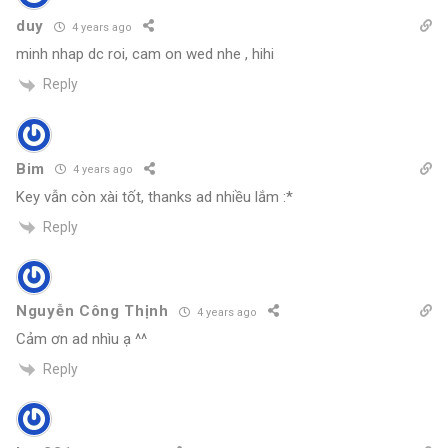
duy
4 years ago
minh nhap dc roi, cam on wed nhe , hihi
Reply
Bim
4 years ago
Key vẫn còn xài tốt, thanks ad nhiều lắm :*
Reply
Nguyễn Công Thịnh
4 years ago
Cảm ơn ad nhìu ạ ^^
Reply