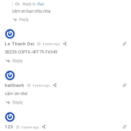
Reply to
Duc
cám ơn bạn nhìu nha.
Reply
Le Thanh Dai
4 years ago
3B239-D3FF6-4FF79-F6949
Reply
haithanh
4 years ago
cảm ơn nhé
Reply
123
3 years ago