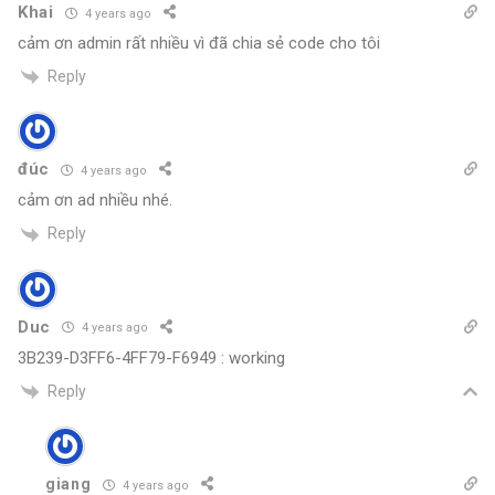
Khai
4 years ago
cảm ơn admin rất nhiều vì đã chia sẻ code cho tôi
Reply
đúc
4 years ago
cảm ơn ad nhiều nhé.
Reply
Duc
4 years ago
3B239-D3FF6-4FF79-F6949 : working
Reply
giang
4 years ago