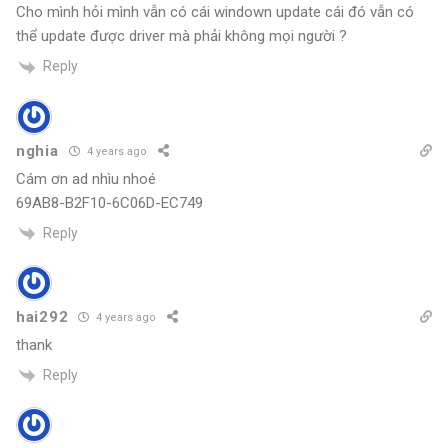
Cho mình hỏi mình vẫn có cái windown update cái đó vẫn có
thể update được driver mà phải không mọi người ?
Reply
nghia
4 years ago
Cám ơn ad nhìu nhoé
69AB8-B2F10-6C06D-EC749
Reply
hai292
4 years ago
thank
Reply