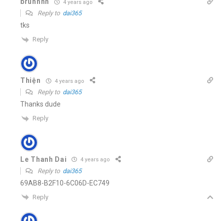
bruhhhh
4 years ago
Reply to
dai365
tks
Reply
Thiện
4 years ago
Reply to
dai365
Thanks dude
Reply
Le Thanh Dai
4 years ago
Reply to
dai365
69AB8-B2F10-6C06D-EC749
Reply