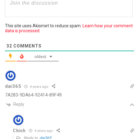
This site uses Akismet to reduce spam.
Learn how your comment
data is processed.
32
COMMENTS
oldest
dai365
4 years ago
7A283-9DA64-92414-89F49
Reply
Chính
4 years ago
Reply to
dai365