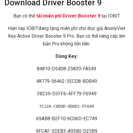
Download Driver Booster 9
Bạn có thể
tải miễn phí Driver Booster 9
tại IOBIT
Hiện nay IOBITđang tặng miễn phí cho đọc giả AnonyViet
Key Active Driver Booster 9 Pro. Bạn có thể nâng cấp lên
bản Pro không tốn tiền.
Dùng Key:
84810-D5408-25830-FA549
48779-56462-3ECD8-BDB49
3B239-D3FF6-4FF79-
F6949
7C22A-C0D9D-0D0D2-FFA49
69AB8-B2F10-6C06D-EC749
9FCAF-5DEB3-A9380-D25B9