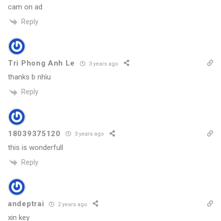
cam on ad
Reply
Tri Phong Anh Le
3 years ago
thanks b nhìu
Reply
18039375120
3 years ago
this is wonderfull
Reply
andeptrai
2 years ago
xin key