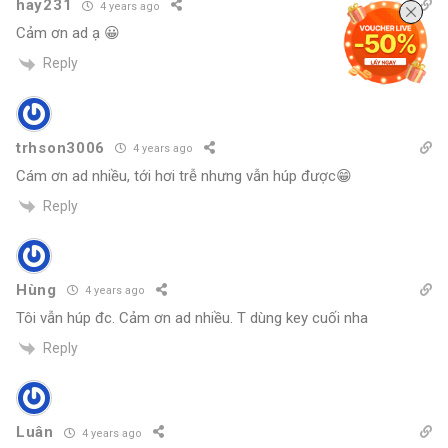
hay231
4 years ago
Cảm ơn ad ạ 😀
Reply
trhson3006
4 years ago
Cám ơn ad nhiều, tới hơi trễ nhưng vẫn húp được😁
Reply
Hùng
4 years ago
Tôi vẫn húp đc. Cảm ơn ad nhiều. T dùng key cuối nha
Reply
Luân
4 years ago