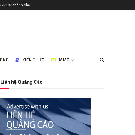
 đổi số thành chữ
HÒNG
KIẾN THỨC
MMO
Liên hệ Quảng Cáo