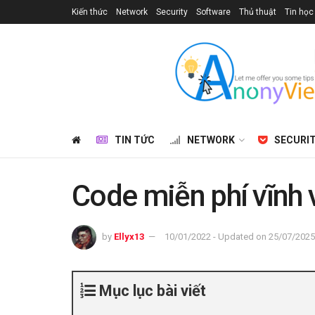
Kiến thức
Network
Security
Software
Thủ thuật
Tin học
TIN TỨC
NETWORK
SECURI
Code miễn phí vĩnh 
by
Ellyx13
10/01/2022 - Updated on 25/07/2025
Mục lục bài viết