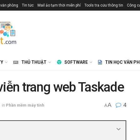
 văn phòng
Tin tức
Mail ảo tạm thời miễn phí
Tools tra cứu thông tin
Công cụ
TY
THỦ THUẬT
SOFTWARE
TIN HỌC VĂN P
viễn trang web Taskade
A
4
in
Phần mềm máy tính
A