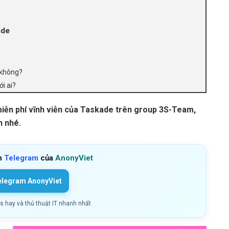
ade
 không?
ới ai?
miễn phí vĩnh viễn của Taskade trên group 3S-Team,
n nhé.
h
Telegram
của
AnonyViet
elegram AnonyViet
ls hay và thủ thuật IT nhanh nhất