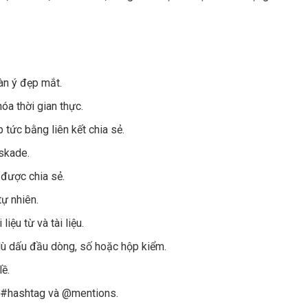
àn ý đẹp mắt.
óa thời gian thực.
 tức bằng liên kết chia sẻ.
skade.
được chia sẻ.
tự nhiên.
iệu từ và tài liệu.
dù dấu đầu dòng, số hoặc hộp kiểm.
lề.
g #hashtag và @mentions.