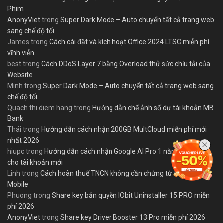
Phim
AnonyViet
trong
Super Dark Mode – Auto chuyển tất cả trang web
sang chế độ tối
James
trong
Cách cài đặt và kích hoạt Office 2024 LTSC miễn phí
vĩnh viễn
best
trong
Cách DDoS Layer 7 bằng Overload thử sức chịu tải của
Website
Minh
trong
Super Dark Mode – Auto chuyển tất cả trang web sang
chế độ tối
Quach thi diem hang
trong
Hướng dẫn chế ảnh số dư tài khoản MB
Bank
Thái
trong
Hướng dẫn cách nhận 200GB MultCloud miễn phí mới
nhất 2026
hiupc
trong
Hướng dẫn cách nhận Google AI Pro 1 năm miễn phí
cho tài khoản mới
Linh
trong
Cách hoàn thuế TNCN không cần chứng từ trên eTax
Mobile
Phuong
trong
Share key bản quyền IObit Uninstaller 15 PRO miễn
phí 2026
AnonyViet
trong
Share key Driver Booster 13 Pro miễn phí 2026