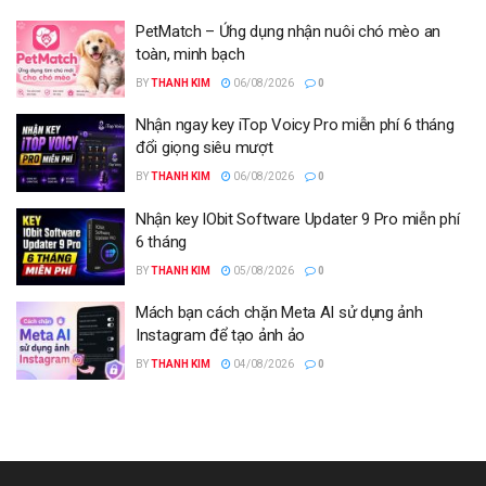
PetMatch – Ứng dụng nhận nuôi chó mèo an
toàn, minh bạch
BY
THANH KIM
06/08/2026
0
Nhận ngay key iTop Voicy Pro miễn phí 6 tháng
đổi giọng siêu mượt
BY
THANH KIM
06/08/2026
0
Nhận key IObit Software Updater 9 Pro miễn phí
6 tháng
BY
THANH KIM
05/08/2026
0
Mách bạn cách chặn Meta AI sử dụng ảnh
Instagram để tạo ảnh ảo
BY
THANH KIM
04/08/2026
0