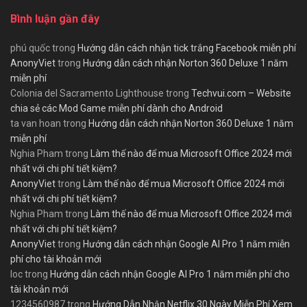
Bình luận gần đây
phú quốc
trong
Hướng dẫn cách nhận tick trắng Facebook miễn phí
AnonyViet
trong
Hướng dẫn cách nhận Norton 360 Deluxe 1 năm
miễn phí
Colonia del Sacramento Lighthouse
trong
Techvui.com – Website
chia sẻ các Mod Game miễn phí dành cho Android
ta van hoan
trong
Hướng dẫn cách nhận Norton 360 Deluxe 1 năm
miễn phí
Nghia Pham
trong
Làm thế nào để mua Microsoft Office 2024 mới
nhất với chi phí tiết kiệm?
AnonyViet
trong
Làm thế nào để mua Microsoft Office 2024 mới
nhất với chi phí tiết kiệm?
Nghia Pham
trong
Làm thế nào để mua Microsoft Office 2024 mới
nhất với chi phí tiết kiệm?
AnonyViet
trong
Hướng dẫn cách nhận Google AI Pro 1 năm miễn
phí cho tài khoản mới
loc
trong
Hướng dẫn cách nhận Google AI Pro 1 năm miễn phí cho
tài khoản mới
1234560987
trong
Hướng Dẫn Nhận Netflix 30 Ngày Miễn Phí Xem