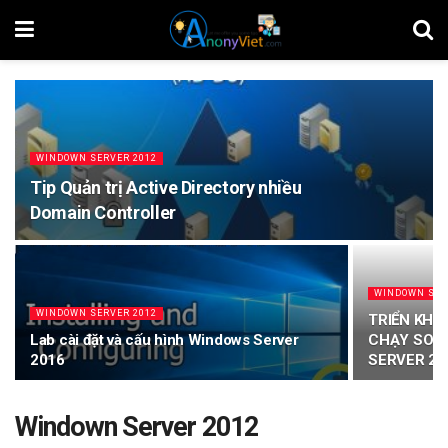
WINDOWN SERVER 2012
Tip Quản trị Active Directory nhiều
Domain Controller
WINDOWN SER
WINDOWN SERVER 2012
TRIỂN KHA
Lab cài đặt và cấu hình Windows Server
CHẠY SON
2016
SERVER 20
Windown Server 2012