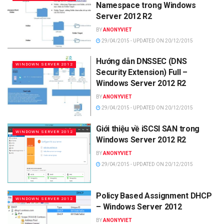
Namespace trong Windows
Server 2012 R2
BY
ANONYVIET
29/04/2015 - UPDATED ON 20/12/2015
Hướng dẫn DNSSEC (DNS
WINDOWN SERVER 2012
Security Extension) Full –
Windows Server 2012 R2
BY
ANONYVIET
29/04/2015 - UPDATED ON 20/12/2015
Giới thiệu về iSCSI SAN trong
WINDOWN SERVER 2012
Windows Server 2012 R2
BY
ANONYVIET
29/04/2015 - UPDATED ON 20/12/2015
Policy Based Assignment DHCP
WINDOWN SERVER 2012
– Windows Server 2012
BY
ANONYVIET