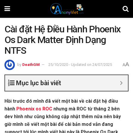
Cài đặt Hệ Điều Hành Phoenix
Os Dark Matter Định Dạng
NTFS
A
by
DeathGM
25/10/2020 - Updated on 24/07/2025
A
Mục lục bài viết
Hồi trước đó mình đã viết một bài về cài đặt hệ điều
hành
Phoenix os ROC
nhưng mà ROC từ tháng 2 bên
dev hình như cũng không cập nhật thêm nữa nên bây
giờ mình sẽ viết một bài để cài bản mod vẫn đang
support tới lúc mình viết bài này là Phoenix Os Dark