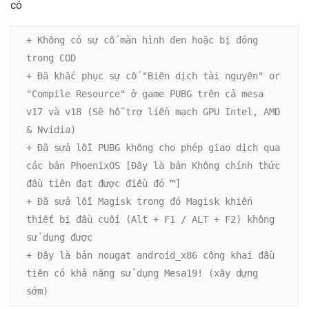
có
+ Không có sự cố màn hình đen hoặc bị đóng 
trong COD 

+ Đã khắc phục sự cố "Biên dịch tài nguyên" or 
"Compile Resource" ở game PUBG trên cả mesa 
v17 và v18 (Sẽ hỗ trợ liền mạch GPU Intel, AMD 
& Nvidia)

+ Đã sửa lỗi PUBG không cho phép giao dịch qua 
các bản PhoenixOS [Đây là bản Không chính thức 
đầu tiên đạt được điều đó ™]

+ Đã sửa lỗi Magisk trong đó Magisk khiến 
thiết bị đầu cuối (Alt + F1 / ALT + F2) không 
sử dụng được

+ Đây là bản nougat android_x86 công khai đầu 
tiên có khả năng sử dụng Mesa19! (xây dựng 