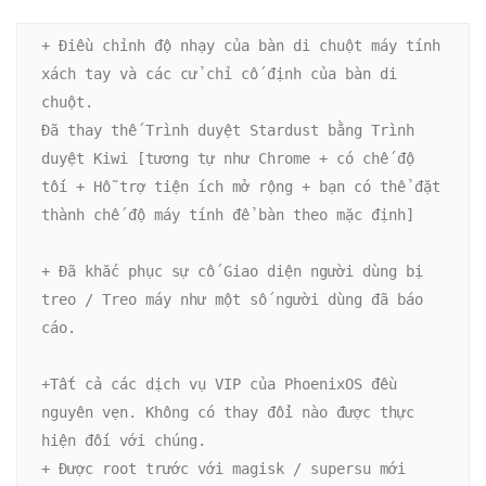
+ Điều chỉnh độ nhạy của bàn di chuột máy tính 
xách tay và các cử chỉ cố định của bàn di 
chuột.

Đã thay thế Trình duyệt Stardust bằng Trình 
duyệt Kiwi [tương tự như Chrome + có chế độ 
tối + Hỗ trợ tiện ích mở rộng + bạn có thể đặt 
thành chế độ máy tính để bàn theo mặc định]

+ Đã khắc phục sự cố Giao diện người dùng bị 
treo / Treo máy như một số người dùng đã báo 
cáo.

+Tất cả các dịch vụ VIP của PhoenixOS đều 
nguyên vẹn. Không có thay đổi nào được thực 
hiện đối với chúng.

+ Được root trước với magisk / supersu mới 