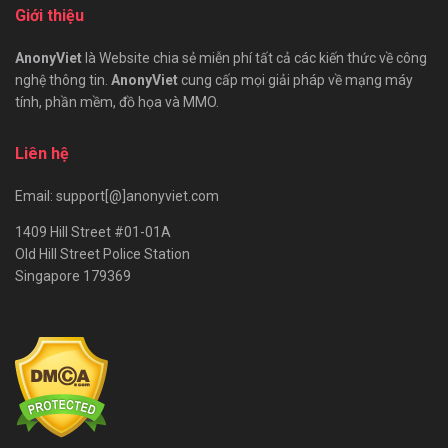
Giới thiệu
AnonyViet
là Website chia sẻ miễn phí tất cả các kiến thức về công
nghệ thông tin.
AnonyViet
cung cấp mọi giải pháp về mạng máy
tính, phần mềm, đồ họa và MMO.
Liên hệ
Email: support[@]anonyviet.com
1409 Hill Street #01-01A
Old Hill Street Police Station
Singapore 179369