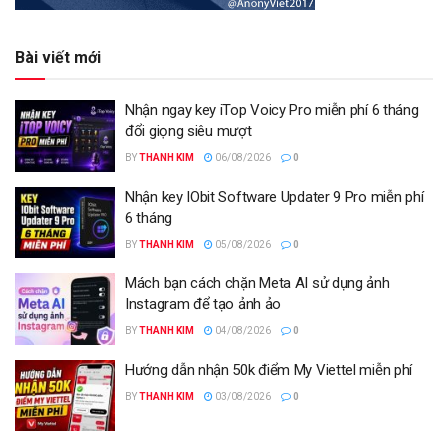
Bài viết mới
Nhận ngay key iTop Voicy Pro miễn phí 6 tháng
đổi giọng siêu mượt
BY
THANH KIM
06/08/2026
0
Nhận key IObit Software Updater 9 Pro miễn phí
6 tháng
BY
THANH KIM
05/08/2026
0
Mách bạn cách chặn Meta AI sử dụng ảnh
Instagram để tạo ảnh ảo
BY
THANH KIM
04/08/2026
0
Hướng dẫn nhận 50k điểm My Viettel miễn phí
BY
THANH KIM
03/08/2026
0