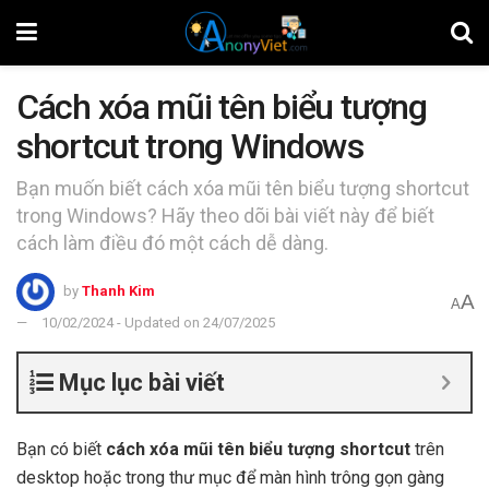
Cách xóa mũi tên biểu tượng
shortcut trong Windows
Bạn muốn biết cách xóa mũi tên biểu tượng shortcut
trong Windows? Hãy theo dõi bài viết này để biết
cách làm điều đó một cách dễ dàng.
by
Thanh Kim
A
A
10/02/2024 - Updated on 24/07/2025
Mục lục bài viết
Bạn có biết
cách xóa mũi tên biểu tượng shortcut
trên
desktop hoặc trong thư mục để màn hình trông gọn gàng