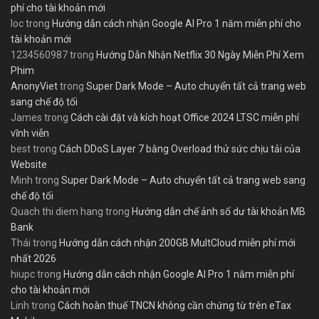
phí cho tài khoản mới
loc
trong
Hướng dẫn cách nhận Google AI Pro 1 năm miễn phí cho
tài khoản mới
1234560987
trong
Hướng Dẫn Nhận Netflix 30 Ngày Miễn Phí Xem
Phim
AnonyViet
trong
Super Dark Mode – Auto chuyển tất cả trang web
sang chế độ tối
James
trong
Cách cài đặt và kích hoạt Office 2024 LTSC miễn phí
vĩnh viễn
best
trong
Cách DDoS Layer 7 bằng Overload thử sức chịu tải của
Website
Minh
trong
Super Dark Mode – Auto chuyển tất cả trang web sang
chế độ tối
Quach thi diem hang
trong
Hướng dẫn chế ảnh số dư tài khoản MB
Bank
Thái
trong
Hướng dẫn cách nhận 200GB MultCloud miễn phí mới
nhất 2026
hiupc
trong
Hướng dẫn cách nhận Google AI Pro 1 năm miễn phí
cho tài khoản mới
Linh
trong
Cách hoàn thuế TNCN không cần chứng từ trên eTax