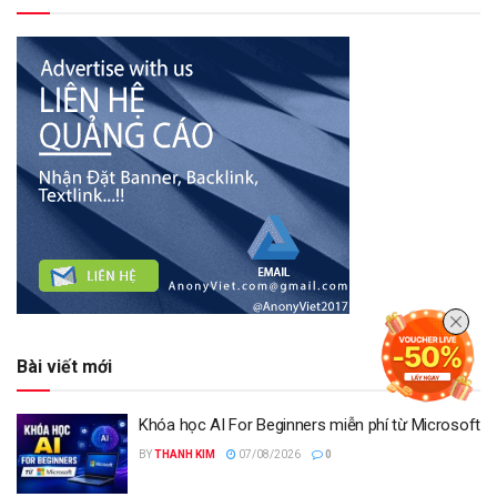
Bài viết mới
Khóa học AI For Beginners miễn phí từ Microsoft
BY
THANH KIM
07/08/2026
0