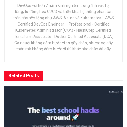
DevOps với hơn 7 năm kinh nghiệm trong lĩnh vực hạ
tầng, tự động hóa CI/CD và triển khai hệ thống phân tán
trên các nền tảng như AWS, Azure và Kubernetes. - AWS
Certified DevOps Engineer – Professional - Certified
Kubernetes Administrator (CKA) - HashiCorp Certified:
Terraform Associate - Docker Certified Associate (DCA)
Có người không dám bước vì sợ gãy chân, nhưng sợ gãy
chân mà không dám bước đi thì khác nào chân đã gãy.
Related
Posts