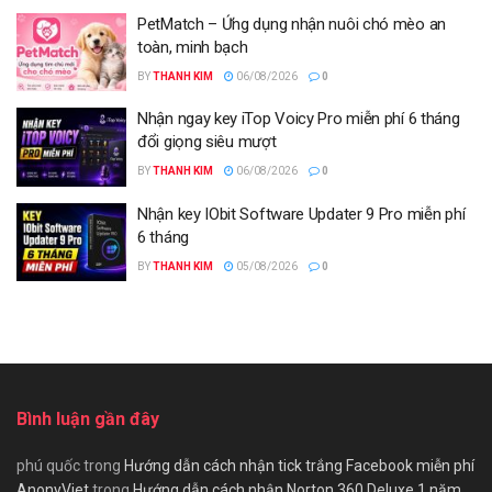
PetMatch – Ứng dụng nhận nuôi chó mèo an
toàn, minh bạch
BY
THANH KIM
06/08/2026
0
Nhận ngay key iTop Voicy Pro miễn phí 6 tháng
đổi giọng siêu mượt
BY
THANH KIM
06/08/2026
0
Nhận key IObit Software Updater 9 Pro miễn phí
6 tháng
BY
THANH KIM
05/08/2026
0
Bình luận gần đây
phú quốc
trong
Hướng dẫn cách nhận tick trắng Facebook miễn phí
AnonyViet
trong
Hướng dẫn cách nhận Norton 360 Deluxe 1 năm