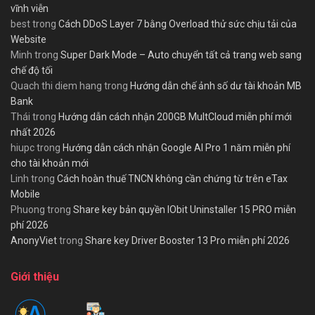
vĩnh viễn
best
trong
Cách DDoS Layer 7 bằng Overload thử sức chịu tải của
Website
Minh
trong
Super Dark Mode – Auto chuyển tất cả trang web sang
chế độ tối
Quach thi diem hang
trong
Hướng dẫn chế ảnh số dư tài khoản MB
Bank
Thái
trong
Hướng dẫn cách nhận 200GB MultCloud miễn phí mới
nhất 2026
hiupc
trong
Hướng dẫn cách nhận Google AI Pro 1 năm miễn phí
cho tài khoản mới
Linh
trong
Cách hoàn thuế TNCN không cần chứng từ trên eTax
Mobile
Phuong
trong
Share key bản quyền IObit Uninstaller 15 PRO miễn
phí 2026
AnonyViet
trong
Share key Driver Booster 13 Pro miễn phí 2026
Giới thiệu