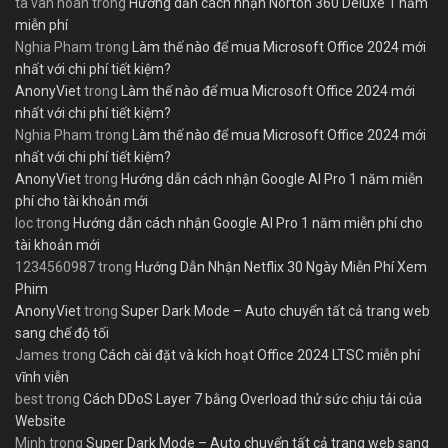
ta van hoan
trong
Hướng dẫn cách nhận Norton 360 Deluxe 1 năm
miễn phí
Nghia Pham
trong
Làm thế nào để mua Microsoft Office 2024 mới
nhất với chi phí tiết kiệm?
AnonyViet
trong
Làm thế nào để mua Microsoft Office 2024 mới
nhất với chi phí tiết kiệm?
Nghia Pham
trong
Làm thế nào để mua Microsoft Office 2024 mới
nhất với chi phí tiết kiệm?
AnonyViet
trong
Hướng dẫn cách nhận Google AI Pro 1 năm miễn
phí cho tài khoản mới
loc
trong
Hướng dẫn cách nhận Google AI Pro 1 năm miễn phí cho
tài khoản mới
1234560987
trong
Hướng Dẫn Nhận Netflix 30 Ngày Miễn Phí Xem
Phim
AnonyViet
trong
Super Dark Mode – Auto chuyển tất cả trang web
sang chế độ tối
James
trong
Cách cài đặt và kích hoạt Office 2024 LTSC miễn phí
vĩnh viễn
best
trong
Cách DDoS Layer 7 bằng Overload thử sức chịu tải của
Website
Minh
trong
Super Dark Mode – Auto chuyển tất cả trang web sang