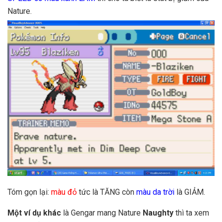
Nature.
Tóm gọn lại:
màu đỏ
tức là TĂNG còn
màu da trời
là GIẢM.
Một ví dụ khác
là Gengar mang Nature
Naughty
thì ta xem