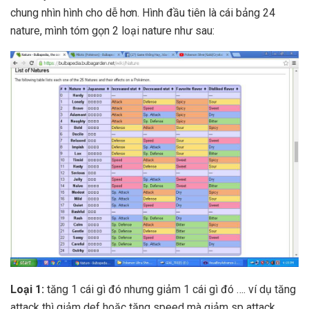
chung nhìn hình cho dễ hơn. Hình đầu tiên là cái bảng 24
nature, mình tóm gọn 2 loại nature như sau:
Loại 1:
tăng 1 cái gì đó nhưng giảm 1 cái gì đó …. ví dụ tăng
attack thì giảm def hoặc tăng speed mà giảm sp attack….