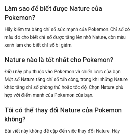
Làm sao để biết được Nature của
Pokemon?
Hãy kiểm tra bảng chỉ số sức mạnh của Pokemon. Chỉ số có
màu đỏ cho biết chỉ số được tăng lên nhờ Nature, còn màu
xanh lam cho biết chỉ số bị giảm.
Nature nào là tốt nhất cho Pokemon?
Điều này phụ thuộc vào Pokemon và chiến lược của bạn.
Một số Nature tăng chỉ số tấn công, trong khi những Nature
khác tăng chỉ số phòng thủ hoặc tốc độ. Chọn Nature phù
hợp với điểm mạnh của Pokemon của bạn.
Tôi có thể thay đổi Nature của Pokemon
không?
Bài viết này không đề cập đến việc thay đổi Nature. Hãy