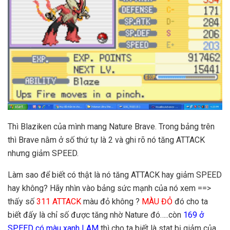
Thì Blaziken của mình mang Nature Brave. Trong bảng trên
thì Brave nằm ở số thứ tự là 2 và ghi rõ nó tăng ATTACK
nhưng giảm SPEED.
Làm sao để biết có thật là nó tăng ATTACK hay giảm SPEED
hay không? Hãy nhìn vào bảng sức mạnh của nó xem ==>
thấy số
311 ATTACK
màu đỏ không ?
MÀU ĐỎ
đó cho ta
biết đấy là chỉ số được tăng nhờ Nature đó…..còn
169 ở
SPEED có màu xanh LAM
thì cho ta biết là stat bị giảm của