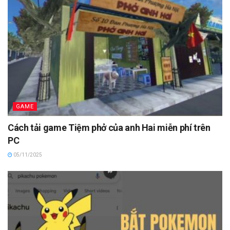
GAME
Cách tải game Tiệm phở của anh Hai miễn phí trên
PC
05/11/2025