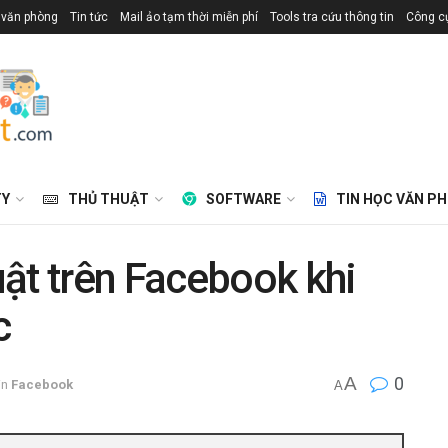
 văn phòng
Tin tức
Mail ảo tạm thời miễn phí
Tools tra cứu thông tin
Công cụ
TY
THỦ THUẬT
SOFTWARE
TIN HỌC VĂN P
ật trên Facebook khi
c
A
0
in
Facebook
A