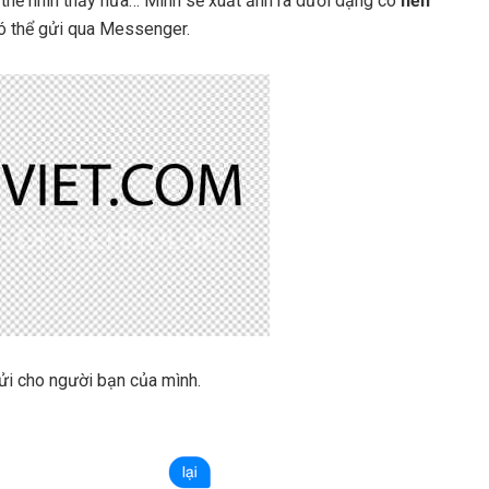
thể nhìn thấy nữa… Mình sẽ xuất ảnh ra dưới dạng có
nền
ó thể gửi qua Messenger.
ửi cho người bạn của mình.