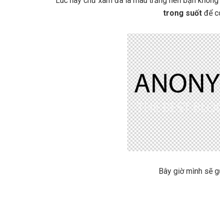
Lúc này chữ xám đã là màu trắng nên bạn không 
trong suốt
để c
Bây giờ mình sẽ g