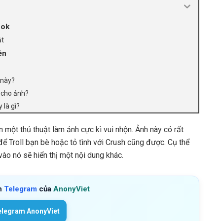
ook
ật
ên
 này?
t cho ảnh?
 là gì?
một thủ thuật làm ảnh cực kì vui nhộn. Ảnh này có rất
để Troll bạn bè hoặc tỏ tình với Crush cũng được. Cụ thể
vào nó sẽ hiển thị một nội dung khác.
h
Telegram
của
AnonyViet
elegram AnonyViet