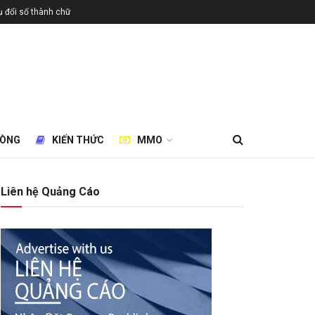
 đổi số thành chữ
HÒNG
KIẾN THỨC
MMO
Liên hệ Quảng Cáo