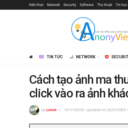
Kiến thức
Network
Security
Software
Thủ thuật
Tin học
TIN TỨC
NETWORK
SECURI
Cách tạo ảnh ma thu
click vào ra ảnh khá
by
Lmint
07/11/2018 - Updated on 25/07/2025