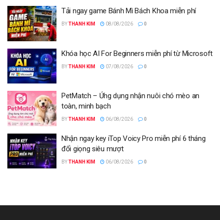
Tải ngay game Bánh Mì Bách Khoa miễn phí
BY
THANH KIM
08/08/2026
0
Khóa học AI For Beginners miễn phí từ Microsoft
BY
THANH KIM
07/08/2026
0
PetMatch – Ứng dụng nhận nuôi chó mèo an
toàn, minh bạch
BY
THANH KIM
06/08/2026
0
Nhận ngay key iTop Voicy Pro miễn phí 6 tháng
đổi giọng siêu mượt
BY
THANH KIM
06/08/2026
0