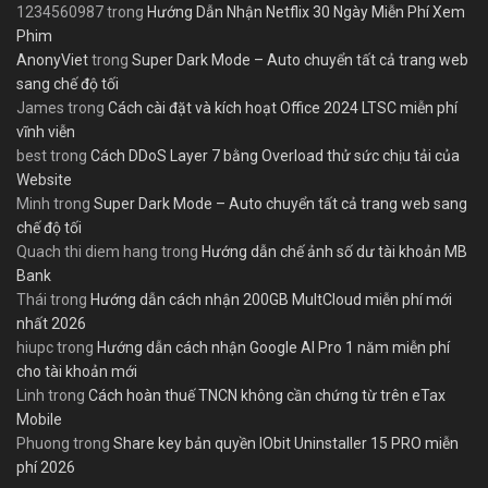
1234560987
trong
Hướng Dẫn Nhận Netflix 30 Ngày Miễn Phí Xem
Phim
AnonyViet
trong
Super Dark Mode – Auto chuyển tất cả trang web
sang chế độ tối
James
trong
Cách cài đặt và kích hoạt Office 2024 LTSC miễn phí
vĩnh viễn
best
trong
Cách DDoS Layer 7 bằng Overload thử sức chịu tải của
Website
Minh
trong
Super Dark Mode – Auto chuyển tất cả trang web sang
chế độ tối
Quach thi diem hang
trong
Hướng dẫn chế ảnh số dư tài khoản MB
Bank
Thái
trong
Hướng dẫn cách nhận 200GB MultCloud miễn phí mới
nhất 2026
hiupc
trong
Hướng dẫn cách nhận Google AI Pro 1 năm miễn phí
cho tài khoản mới
Linh
trong
Cách hoàn thuế TNCN không cần chứng từ trên eTax
Mobile
Phuong
trong
Share key bản quyền IObit Uninstaller 15 PRO miễn
phí 2026