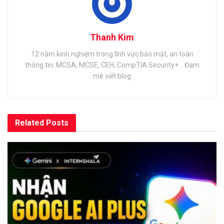
Thanh Kim
12 năm kinh nghiệm trong lĩnh vực bảo mật, an toàn
thông tin: MCSA, MCSE, CEH, CompTIA Security+... Đam
mê viết blog
Related
Posts