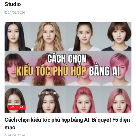
Studio
21/05/2026
ĐỒ HỌA
Cách chọn kiểu tóc phù hợp bằng AI: Bí quyết F5 diện
mạo
05/04/2026