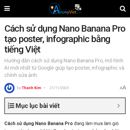
Cách sử dụng Nano Banana Pro
tạo poster, infographic bằng
tiếng Việt
Hướng dẫn cách sử dụng Nano Banana Pro, mô hình
AI mới nhất từ Google giúp tạo poster, infographic và
chỉnh sửa ảnh.
A
by
Thanh Kim
21/11/2025
A
Mục lục bài viết
Cách sử dụng Nano Banana Pro
đang làm mưa làm gió