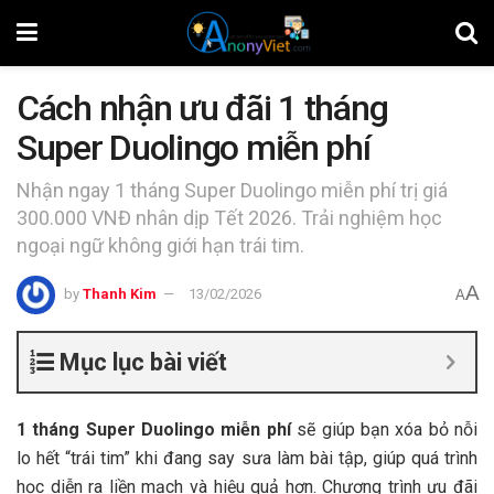
Cách nhận ưu đãi 1 tháng
Super Duolingo miễn phí
Nhận ngay 1 tháng Super Duolingo miễn phí trị giá
300.000 VNĐ nhân dịp Tết 2026. Trải nghiệm học
ngoại ngữ không giới hạn trái tim.
A
by
Thanh Kim
13/02/2026
A
Mục lục bài viết
1 tháng Super Duolingo miễn phí
sẽ giúp bạn xóa bỏ nỗi
lo hết “trái tim” khi đang say sưa làm bài tập, giúp quá trình
học diễn ra liền mạch và hiệu quả hơn. Chương trình ưu đãi