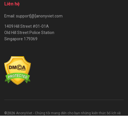
Liên hệ
Email: support[@]anonyviet.com
1409 Hill Street #01-01A
Old Hill Street Police Station
Singapore 179369
©2026
AnonyViet - Chúng tôi mang đến cho bạn những kiến thức bổ ích về
CNTT