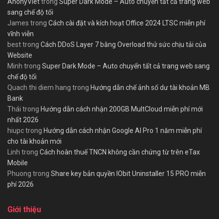
AnonyViet
trong
Super Dark Mode – Auto chuyển tất cả trang web
sang chế độ tối
James
trong
Cách cài đặt và kích hoạt Office 2024 LTSC miễn phí
vĩnh viễn
best
trong
Cách DDoS Layer 7 bằng Overload thử sức chịu tải của
Website
Minh
trong
Super Dark Mode – Auto chuyển tất cả trang web sang
chế độ tối
Quach thi diem hang
trong
Hướng dẫn chế ảnh số dư tài khoản MB
Bank
Thái
trong
Hướng dẫn cách nhận 200GB MultCloud miễn phí mới
nhất 2026
hiupc
trong
Hướng dẫn cách nhận Google AI Pro 1 năm miễn phí
cho tài khoản mới
Linh
trong
Cách hoàn thuế TNCN không cần chứng từ trên eTax
Mobile
Phuong
trong
Share key bản quyền IObit Uninstaller 15 PRO miễn
phí 2026
Giới thiệu