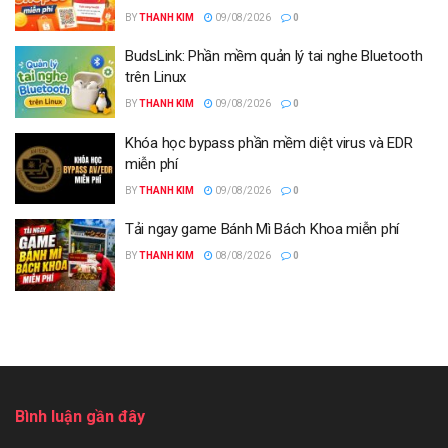
BY
THANH KIM
09/08/2026
0
BudsLink: Phần mềm quản lý tai nghe Bluetooth
trên Linux
BY
THANH KIM
09/08/2026
0
Khóa học bypass phần mềm diệt virus và EDR
miễn phí
BY
THANH KIM
09/08/2026
0
Tải ngay game Bánh Mì Bách Khoa miễn phí
BY
THANH KIM
08/08/2026
0
Bình luận gần đây