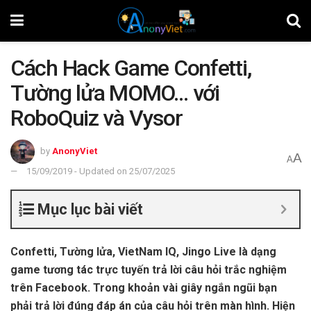
Cách Hack Game Confetti,
Tường lửa MOMO… với
RoboQuiz và Vysor
by
AnonyViet
A
A
15/09/2019 - Updated on 25/07/2025
Mục lục bài viết
Confetti, Tường lửa, VietNam IQ, Jingo Live là dạng
game tương tác trực tuyến trả lời câu hỏi trắc nghiệm
trên Facebook. Trong khoản vài giây ngắn ngũi bạn
phải trả lời đúng đáp án của câu hỏi trên màn hình. Hiện