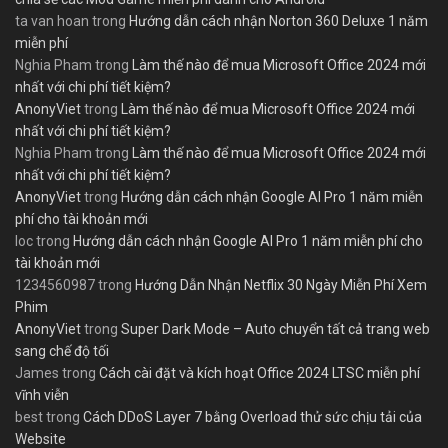
ta van hoan
trong
Hướng dẫn cách nhận Norton 360 Deluxe 1 năm
miễn phí
Nghia Pham
trong
Làm thế nào để mua Microsoft Office 2024 mới
nhất với chi phí tiết kiệm?
AnonyViet
trong
Làm thế nào để mua Microsoft Office 2024 mới
nhất với chi phí tiết kiệm?
Nghia Pham
trong
Làm thế nào để mua Microsoft Office 2024 mới
nhất với chi phí tiết kiệm?
AnonyViet
trong
Hướng dẫn cách nhận Google AI Pro 1 năm miễn
phí cho tài khoản mới
loc
trong
Hướng dẫn cách nhận Google AI Pro 1 năm miễn phí cho
tài khoản mới
1234560987
trong
Hướng Dẫn Nhận Netflix 30 Ngày Miễn Phí Xem
Phim
AnonyViet
trong
Super Dark Mode – Auto chuyển tất cả trang web
sang chế độ tối
James
trong
Cách cài đặt và kích hoạt Office 2024 LTSC miễn phí
vĩnh viễn
best
trong
Cách DDoS Layer 7 bằng Overload thử sức chịu tải của
Website