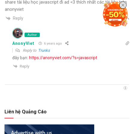
share tài liệu học javascript đi ad <3 thích nhất các tài liệu trên
anonyviet
Reply
Author
AnonyViet
6 years ago
Reply to
Trunks
đây bạn:
https://anonyviet.com/?s=javascript
Reply
Liên hệ Quảng Cáo