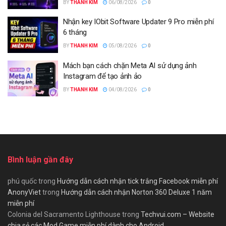
BY
THANH KIM
06/08/2026
0
Nhận key IObit Software Updater 9 Pro miễn phí
6 tháng
BY
THANH KIM
05/08/2026
0
Mách bạn cách chặn Meta AI sử dụng ảnh
Instagram để tạo ảnh ảo
BY
THANH KIM
04/08/2026
0
Bình luận gần đây
phú quốc
trong
Hướng dẫn cách nhận tick trắng Facebook miễn phí
AnonyViet
trong
Hướng dẫn cách nhận Norton 360 Deluxe 1 năm
miễn phí
Colonia del Sacramento Lighthouse
trong
Techvui.com – Website
chia sẻ các Mod Game miễn phí dành cho Android