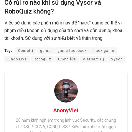
Có rủi ro nào khi sử dụng Vysor và
RoboQuiz không?
Việc sử dụng các phần mềm này để “hack” game có thể vi
phạm điều khoản sử dụng của trò chơi và dẫn đến bị khóa
tài khoản. Sử dụng với sự hiểu biết và thận trọng.
Tags:
Confetti
game
game facebook
hack game
Jingo Live
Roboquiz
tường lửa
VietNam IQ
Vysor
AnonyViet
20 năm kinh nghiệm trong lĩnh vực Security, các chứng
chỉ:OSCP, CCNA, CCNP, CISSP. Kiến thức như một ngọn