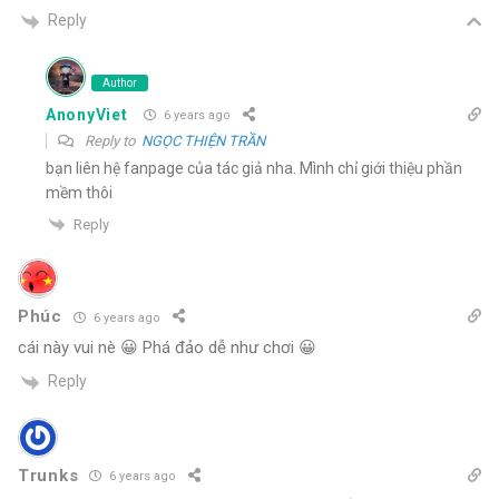
Reply
Author
AnonyViet
6 years ago
Reply to
NGỌC THIỆN TRẦN
bạn liên hệ fanpage của tác giả nha. Mình chỉ giới thiệu phần
mềm thôi
Reply
Phúc
6 years ago
cái này vui nè 😀 Phá đảo dễ như chơi 😀
Reply
Trunks
6 years ago