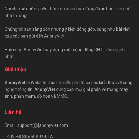
Nơi chia sẻ những kiến thức mà bạn chưa từng được học trên ghế
nhà trường!
Chúng tôi sẵn sàng đón những ý kiến đóng góp, cũng như bài viết
của các bạn gửi đến AnonyViet.
Hãy cùng AnonyViet xây dựng một cộng đồng CNTT lớn mạnh
nhất!
Giới thiệu
AnonyViet
là Website chia sẻ miễn phí tất cả các kiến thức về công
nghệ thông tin.
AnonyViet
cung cấp mọi giải pháp về mạng máy
tính, phần mềm, đồ họa và MMO.
Liên hệ
Email: support[@]anonyviet.com
1409 Hill Street #01-01A