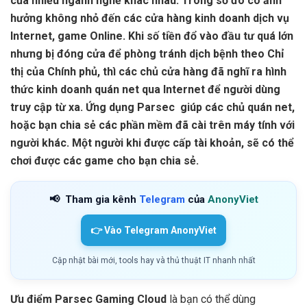
của nhiều ngành nghề khác nhau. Trong số đó có ảnh
hưởng không nhỏ đến các cửa hàng kinh doanh dịch vụ
Internet, game Online. Khi số tiền đổ vào đầu tư quá lớn
nhưng bị đóng cửa để phòng tránh dịch bệnh theo Chỉ
thị của Chính phủ, thì các chủ cửa hàng đã nghĩ ra hình
thức kinh doanh quán net qua Internet để người dùng
truy cập từ xa. Ứng dụng Parsec giúp các chủ quán net,
hoặc bạn chia sẻ các phần mềm đã cài trên máy tính với
người khác. Một người khi được cấp tài khoản, sẽ có thể
chơi được các game cho bạn chia sẻ.
📢
Tham gia kênh
Telegram
của
AnonyViet
👉 Vào Telegram AnonyViet
Cập nhật bài mới, tools hay và thủ thuật IT nhanh nhất
Ưu điểm Parsec Gaming Cloud
là bạn có thể dùng