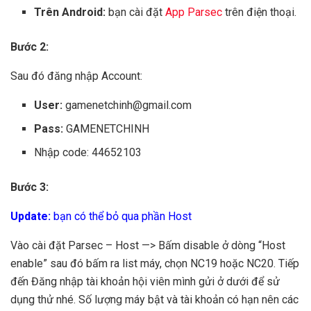
Trên Android:
bạn cài đặt
App Parsec
trên điện thoại.
Bước 2:
Sau đó đăng nhập Account:
User:
gamenetchinh@gmail.com
Pass:
GAMENETCHINH
Nhập code: 44652103
Bước 3:
Update:
bạn có thể bỏ qua phần Host
Vào cài đặt Parsec – Host —> Bấm disable ở dòng “Host
enable” sau đó bấm ra list máy, chọn NC19 hoặc NC20. Tiếp
đến Đăng nhập tài khoản hội viên mình gửi ở dưới để sử
dụng thử nhé. Số lượng máy bật và tài khoản có hạn nên các