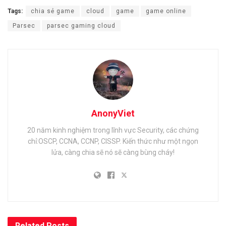
Tags:
chia sẻ game
cloud
game
game online
Parsec
parsec gaming cloud
AnonyViet
20 năm kinh nghiệm trong lĩnh vực Security, các chứng
chỉ:OSCP, CCNA, CCNP, CISSP. Kiến thức như một ngọn
lửa, càng chia sẽ nó sẽ càng bùng cháy!
Related
Posts