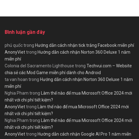
Bình luận gần đây
phú quốc
trong
Hướng dẫn cách nhận tick trắng Facebook miễn phí
AnonyViet
trong
Hướng dẫn cách nhận Norton 360 Deluxe 1 năm
miễn phí
Colonia del Sacramento Lighthouse
trong
Techvui.com – Website
chia sẻ các Mod Game miễn phí dành cho Android
ta van hoan
trong
Hướng dẫn cách nhận Norton 360 Deluxe 1 năm
miễn phí
Nghia Pham
trong
Làm thế nào để mua Microsoft Office 2024 mới
nhất với chi phí tiết kiệm?
AnonyViet
trong
Làm thế nào để mua Microsoft Office 2024 mới
nhất với chi phí tiết kiệm?
Nghia Pham
trong
Làm thế nào để mua Microsoft Office 2024 mới
nhất với chi phí tiết kiệm?
AnonyViet
trong
Hướng dẫn cách nhận Google AI Pro 1 năm miễn