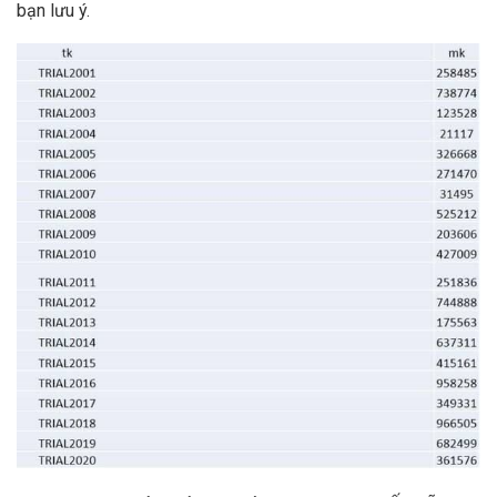
bạn lưu ý.