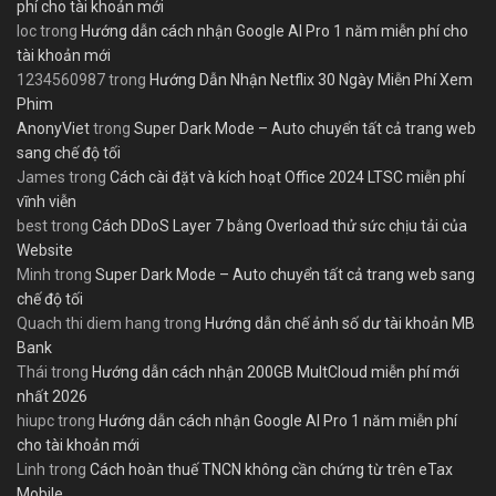
phí cho tài khoản mới
loc
trong
Hướng dẫn cách nhận Google AI Pro 1 năm miễn phí cho
tài khoản mới
1234560987
trong
Hướng Dẫn Nhận Netflix 30 Ngày Miễn Phí Xem
Phim
AnonyViet
trong
Super Dark Mode – Auto chuyển tất cả trang web
sang chế độ tối
James
trong
Cách cài đặt và kích hoạt Office 2024 LTSC miễn phí
vĩnh viễn
best
trong
Cách DDoS Layer 7 bằng Overload thử sức chịu tải của
Website
Minh
trong
Super Dark Mode – Auto chuyển tất cả trang web sang
chế độ tối
Quach thi diem hang
trong
Hướng dẫn chế ảnh số dư tài khoản MB
Bank
Thái
trong
Hướng dẫn cách nhận 200GB MultCloud miễn phí mới
nhất 2026
hiupc
trong
Hướng dẫn cách nhận Google AI Pro 1 năm miễn phí
cho tài khoản mới
Linh
trong
Cách hoàn thuế TNCN không cần chứng từ trên eTax
Mobile