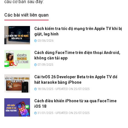
cầu cơ bản sau đây:
Các bài viết liên quan
Cách kiểm tra tốc độ mạng trên Apple TV khi bị
giật, lag hình
03/06/2026
Cách dùng FaceTime trên điện thoại Android,
không cần tải app
07/09/2025
Cài tvOS 26 Developer Beta trên Apple TV để
hát karaoke bằng iPhone
18/06/2025 - UPDATED ON 25/07/2025
Cách điều khiển iPhone từ xa qua FaceTime
iOS 18
31/01/2025 - UPDATED ON 25/07/2025