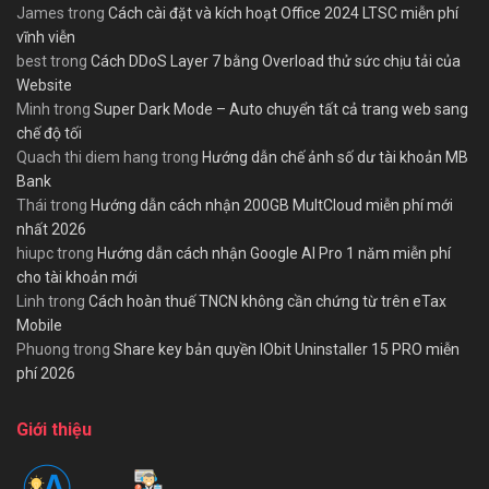
James
trong
Cách cài đặt và kích hoạt Office 2024 LTSC miễn phí
vĩnh viễn
best
trong
Cách DDoS Layer 7 bằng Overload thử sức chịu tải của
Website
Minh
trong
Super Dark Mode – Auto chuyển tất cả trang web sang
chế độ tối
Quach thi diem hang
trong
Hướng dẫn chế ảnh số dư tài khoản MB
Bank
Thái
trong
Hướng dẫn cách nhận 200GB MultCloud miễn phí mới
nhất 2026
hiupc
trong
Hướng dẫn cách nhận Google AI Pro 1 năm miễn phí
cho tài khoản mới
Linh
trong
Cách hoàn thuế TNCN không cần chứng từ trên eTax
Mobile
Phuong
trong
Share key bản quyền IObit Uninstaller 15 PRO miễn
phí 2026
Giới thiệu