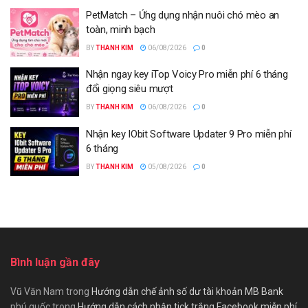
PetMatch – Ứng dụng nhận nuôi chó mèo an
toàn, minh bạch
BY
THANH KIM
06/08/2026
0
Nhận ngay key iTop Voicy Pro miễn phí 6 tháng
đổi giọng siêu mượt
BY
THANH KIM
06/08/2026
0
Nhận key IObit Software Updater 9 Pro miễn phí
6 tháng
BY
THANH KIM
05/08/2026
0
Bình luận gần đây
Vũ Văn Nam
trong
Hướng dẫn chế ảnh số dư tài khoản MB Bank
phú quốc
trong
Hướng dẫn cách nhận tick trắng Facebook miễn phí