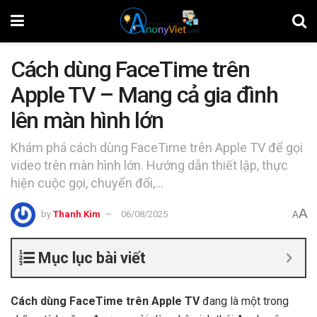
Cách dùng FaceTime trên
Apple TV – Mang cả gia đình
lên màn hình lớn
Khám phá cách dùng FaceTime trên Apple TV để gọi
video trên màn hình lớn. Hướng dẫn thiết lập, thực
hiện cuộc gọi, chuyển đổi,...
A
by
Thanh Kim
06/08/2025
A
Mục lục bài viết
Cách dùng FaceTime trên Apple TV
đang là một trong