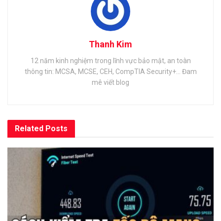
Thanh Kim
12 năm kinh nghiệm trong lĩnh vực bảo mật, an toàn
thông tin: MCSA, MCSE, CEH, CompTIA Security+... Đam
mê viết blog
Related
Posts