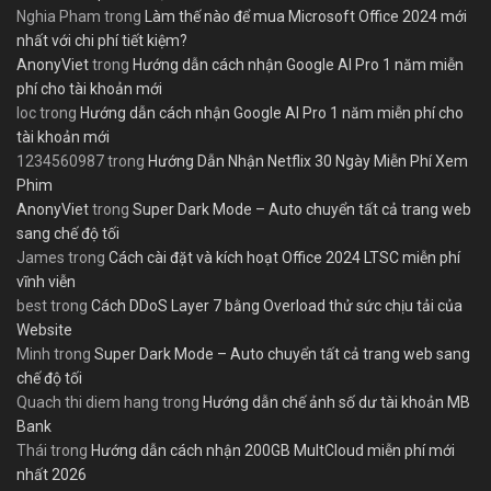
Nghia Pham
trong
Làm thế nào để mua Microsoft Office 2024 mới
nhất với chi phí tiết kiệm?
AnonyViet
trong
Hướng dẫn cách nhận Google AI Pro 1 năm miễn
phí cho tài khoản mới
loc
trong
Hướng dẫn cách nhận Google AI Pro 1 năm miễn phí cho
tài khoản mới
1234560987
trong
Hướng Dẫn Nhận Netflix 30 Ngày Miễn Phí Xem
Phim
AnonyViet
trong
Super Dark Mode – Auto chuyển tất cả trang web
sang chế độ tối
James
trong
Cách cài đặt và kích hoạt Office 2024 LTSC miễn phí
vĩnh viễn
best
trong
Cách DDoS Layer 7 bằng Overload thử sức chịu tải của
Website
Minh
trong
Super Dark Mode – Auto chuyển tất cả trang web sang
chế độ tối
Quach thi diem hang
trong
Hướng dẫn chế ảnh số dư tài khoản MB
Bank
Thái
trong
Hướng dẫn cách nhận 200GB MultCloud miễn phí mới
nhất 2026