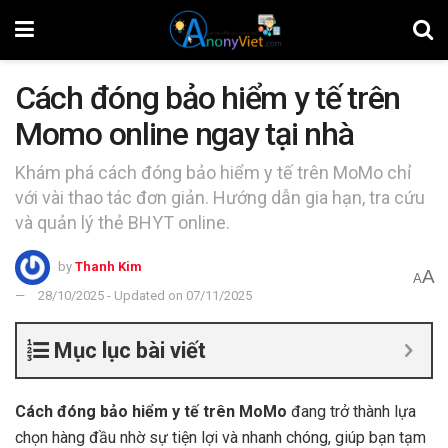
Cách đóng bảo hiểm y tế trên
Momo online ngay tại nhà
Khám phá cách đóng bảo hiểm y tế trên MoMo chỉ
với vài thao tác đơn giản. Hướng dẫn gia hạn, tra cứu
và quản lý thẻ BHYT online.
by
Thanh Kim
A
A
28/10/2025 - Updated on 07/11/2025
Mục lục bài viết
Cách đóng bảo hiểm y tế trên MoMo
đang trở thành lựa
chọn hàng đầu nhờ sự tiện lợi và nhanh chóng, giúp bạn tạm