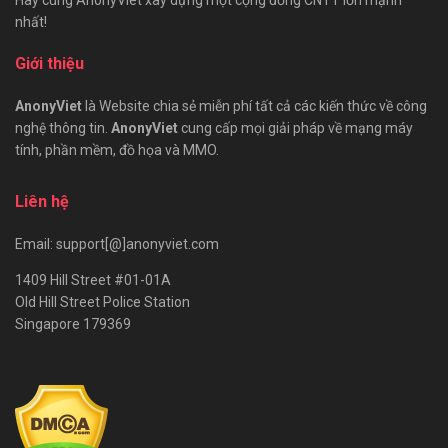
Hãy cùng AnonyViet xây dựng một cộng đồng CNTT lớn mạnh
nhất!
Giới thiệu
AnonyViet
là Website chia sẻ miễn phí tất cả các kiến thức về công
nghệ thông tin.
AnonyViet
cung cấp mọi giải pháp về mạng máy
tính, phần mềm, đồ họa và MMO.
Liên hệ
Email: support[@]anonyviet.com
1409 Hill Street #01-01A
Old Hill Street Police Station
Singapore 179369