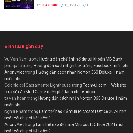
BY
THANH KIM
06/08/2026
0
Bình luận gần đây
Vũ Văn Nam
trong
Hướng dẫn chế ảnh số dư tài khoản MB Bank
phú quốc
trong
Hướng dẫn cách nhận tick trắng Facebook miễn phí
AnonyViet
trong
Hướng dẫn cách nhận Norton 360 Deluxe 1 năm
miễn phí
Colonia del Sacramento Lighthouse
trong
Techvui.com – Website
chia sẻ các Mod Game miễn phí dành cho Android
ta van hoan
trong
Hướng dẫn cách nhận Norton 360 Deluxe 1 năm
miễn phí
Nghia Pham
trong
Làm thế nào để mua Microsoft Office 2024 mới
nhất với chi phí tiết kiệm?
AnonyViet
trong
Làm thế nào để mua Microsoft Office 2024 mới
nhất với chi phí tiết kiệm?