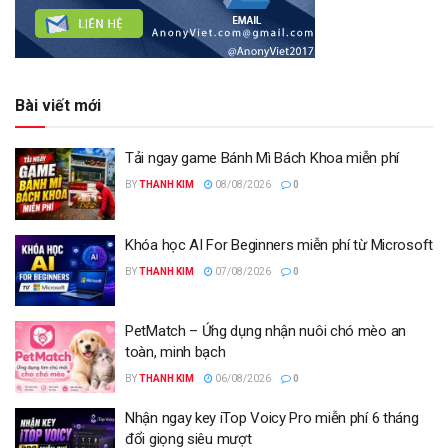
Bài viết mới
Tải ngay game Bánh Mì Bách Khoa miễn phí
BY
THANH KIM
08/08/2026
0
Khóa học AI For Beginners miễn phí từ Microsoft
BY
THANH KIM
07/08/2026
0
PetMatch – Ứng dụng nhận nuôi chó mèo an
toàn, minh bạch
BY
THANH KIM
06/08/2026
0
Nhận ngay key iTop Voicy Pro miễn phí 6 tháng
đổi giọng siêu mượt