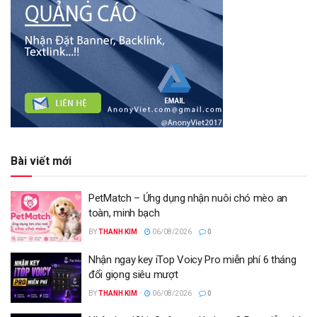
Bài viết mới
PetMatch – Ứng dụng nhận nuôi chó mèo an
toàn, minh bạch
BY
THANH KIM
06/08/2026
0
Nhận ngay key iTop Voicy Pro miễn phí 6 tháng
đổi giọng siêu mượt
BY
THANH KIM
06/08/2026
0