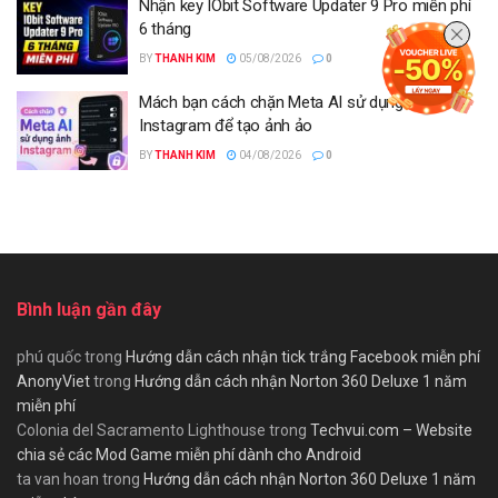
Nhận key IObit Software Updater 9 Pro miễn phí
6 tháng
BY
THANH KIM
05/08/2026
0
Mách bạn cách chặn Meta AI sử dụng ảnh
Instagram để tạo ảnh ảo
BY
THANH KIM
04/08/2026
0
Bình luận gần đây
phú quốc
trong
Hướng dẫn cách nhận tick trắng Facebook miễn phí
AnonyViet
trong
Hướng dẫn cách nhận Norton 360 Deluxe 1 năm
miễn phí
Colonia del Sacramento Lighthouse
trong
Techvui.com – Website
chia sẻ các Mod Game miễn phí dành cho Android
ta van hoan
trong
Hướng dẫn cách nhận Norton 360 Deluxe 1 năm