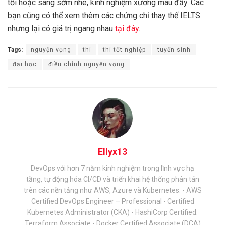
tối hoặc sáng sớm nhé, kinh nghiệm xương máu đấy. Các
bạn cũng có thể xem thêm các chứng chỉ thay thế IELTS
nhưng lại có giá trị ngang nhau
tại đây
.
Tags:
nguyện vọng
thi
thi tốt nghiệp
tuyển sinh
đại học
điều chỉnh nguyện vọng
Ellyx13
DevOps với hơn 7 năm kinh nghiệm trong lĩnh vực hạ
tầng, tự động hóa CI/CD và triển khai hệ thống phân tán
trên các nền tảng như AWS, Azure và Kubernetes. - AWS
Certified DevOps Engineer – Professional - Certified
Kubernetes Administrator (CKA) - HashiCorp Certified:
Terraform Associate - Docker Certified Associate (DCA)