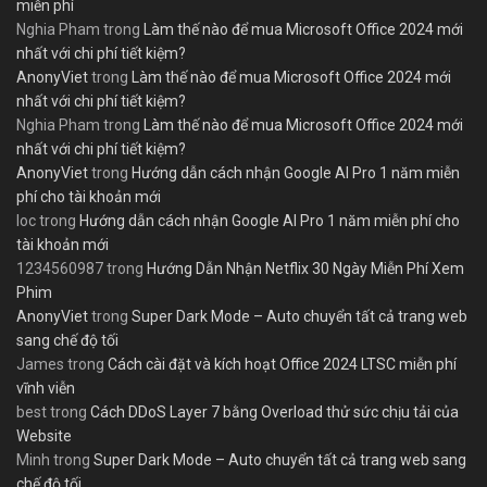
miễn phí
Nghia Pham
trong
Làm thế nào để mua Microsoft Office 2024 mới
nhất với chi phí tiết kiệm?
AnonyViet
trong
Làm thế nào để mua Microsoft Office 2024 mới
nhất với chi phí tiết kiệm?
Nghia Pham
trong
Làm thế nào để mua Microsoft Office 2024 mới
nhất với chi phí tiết kiệm?
AnonyViet
trong
Hướng dẫn cách nhận Google AI Pro 1 năm miễn
phí cho tài khoản mới
loc
trong
Hướng dẫn cách nhận Google AI Pro 1 năm miễn phí cho
tài khoản mới
1234560987
trong
Hướng Dẫn Nhận Netflix 30 Ngày Miễn Phí Xem
Phim
AnonyViet
trong
Super Dark Mode – Auto chuyển tất cả trang web
sang chế độ tối
James
trong
Cách cài đặt và kích hoạt Office 2024 LTSC miễn phí
vĩnh viễn
best
trong
Cách DDoS Layer 7 bằng Overload thử sức chịu tải của
Website
Minh
trong
Super Dark Mode – Auto chuyển tất cả trang web sang
chế độ tối