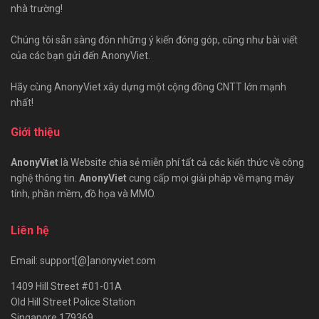
nhà trường!
Chúng tôi sẵn sàng đón những ý kiến đóng góp, cũng như bài viết
của các bạn gửi đến AnonyViet.
Hãy cùng AnonyViet xây dựng một cộng đồng CNTT lớn mạnh
nhất!
Giới thiệu
AnonyViet
là Website chia sẻ miễn phí tất cả các kiến thức về công
nghệ thông tin.
AnonyViet
cung cấp mọi giải pháp về mạng máy
tính, phần mềm, đồ họa và MMO.
Liên hệ
Email: support[@]anonyviet.com
1409 Hill Street #01-01A
Old Hill Street Police Station
Singapore 179369