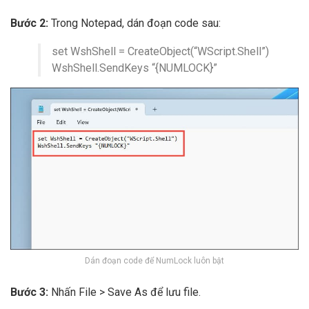
Bước 2:
Trong Notepad, dán đoạn code sau:
set WshShell = CreateObject(“WScript.Shell”)
WshShell.SendKeys “{NUMLOCK}”
Dán đoạn code để NumLock luôn bật
Bước 3:
Nhấn File > Save As để lưu file.