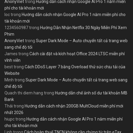
AnonyViet
trong
Hướng dẫn cách nhận Google AI Pro 1 năm miễn
phí cho tài khoản mới
loc
trong
Hướng dẫn cách nhận Google AI Pro 1 năm miễn phí cho
tài khoản mới
1234560987
trong
Hướng Dẫn Nhận Netflix 30 Ngày Miễn Phí Xem
Phim
AnonyViet
trong
Super Dark Mode – Auto chuyển tất cả trang web
sang chế độ tối
James
trong
Cách cài đặt và kích hoạt Office 2024 LTSC miễn phí
vĩnh viễn
best
trong
Cách DDoS Layer 7 bằng Overload thử sức chịu tải của
Website
Minh
trong
Super Dark Mode – Auto chuyển tất cả trang web sang
chế độ tối
Quach thi diem hang
trong
Hướng dẫn chế ảnh số dư tài khoản MB
Bank
Thái
trong
Hướng dẫn cách nhận 200GB MultCloud miễn phí mới
nhất 2026
hiupc
trong
Hướng dẫn cách nhận Google AI Pro 1 năm miễn phí
cho tài khoản mới
Linh
trong
Cách hoàn thuế TNCN không cần chứng từ trên eTax