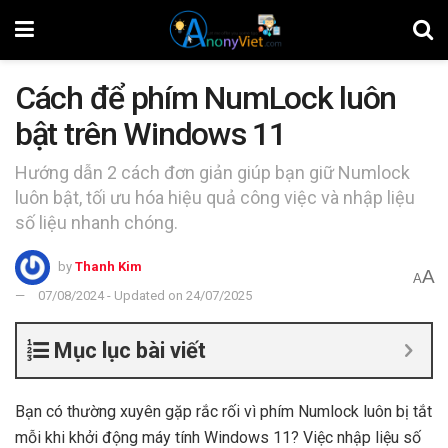
Cách để phím NumLock luôn
bật trên Windows 11
Hướng dẫn 2 cách đơn giản giúp bạn giữ Numlock
luôn bật, tối ưu hóa hiệu quả công việc và nhập liệu
số liệu nhanh chóng.
by
Thanh Kim
A
A
07/08/2024 - Updated on 24/07/2025
Mục lục bài viết
Bạn có thường xuyên gặp rắc rối vì phím Numlock luôn bị tắt
mỗi khi khởi động máy tính Windows 11? Việc nhập liệu số