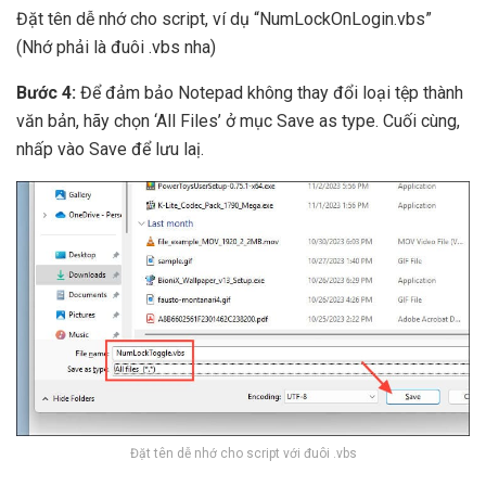
Đặt tên dễ nhớ cho script, ví dụ “NumLockOnLogin.vbs”
(Nhớ phải là đuôi .vbs nha)
Bước 4:
Để đảm bảo Notepad không thay đổi loại tệp thành
văn bản, hãy chọn ‘All Files’ ở mục Save as type. Cuối cùng,
nhấp vào Save để lưu laị.
Đặt tên dễ nhớ cho script với đuôi .vbs