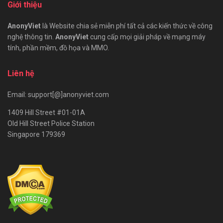
Giới thiệu
AnonyViet
là Website chia sẻ miễn phí tất cả các kiến thức về công
nghệ thông tin.
AnonyViet
cung cấp mọi giải pháp về mạng máy
tính, phần mềm, đồ họa và MMO.
Liên hệ
Email: support[@]anonyviet.com
1409 Hill Street #01-01A
Old Hill Street Police Station
Singapore 179369