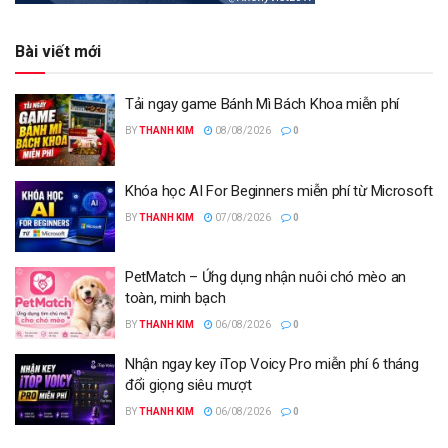
Bài viết mới
Tải ngay game Bánh Mì Bách Khoa miễn phí
BY
THANH KIM
08/08/2026
0
Khóa học AI For Beginners miễn phí từ Microsoft
BY
THANH KIM
07/08/2026
0
PetMatch – Ứng dụng nhận nuôi chó mèo an
toàn, minh bạch
BY
THANH KIM
06/08/2026
0
Nhận ngay key iTop Voicy Pro miễn phí 6 tháng
đổi giọng siêu mượt
BY
THANH KIM
06/08/2026
0