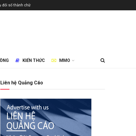
 đổi số thành chữ
HÒNG
KIẾN THỨC
MMO
Liên hệ Quảng Cáo