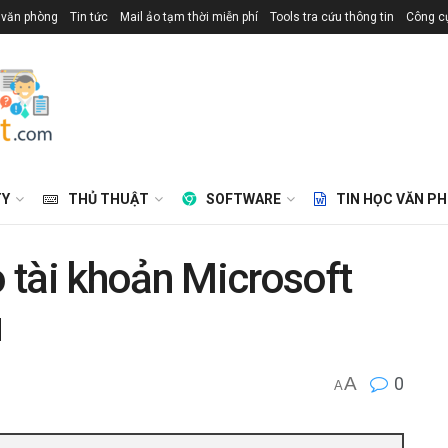
 văn phòng
Tin tức
Mail ảo tạm thời miễn phí
Tools tra cứu thông tin
Công cụ
TY
THỦ THUẬT
SOFTWARE
TIN HỌC VĂN P
 tài khoản Microsoft
u
A
0
A