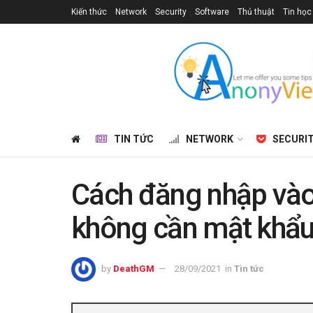
Kiến thức
Network
Security
Software
Thủ thuật
Tin học
TIN TỨC
NETWORK
SECURI
Cách đăng nhập vào
không cần mật khẩ
by
DeathGM
28/09/2021
in
Tin tức