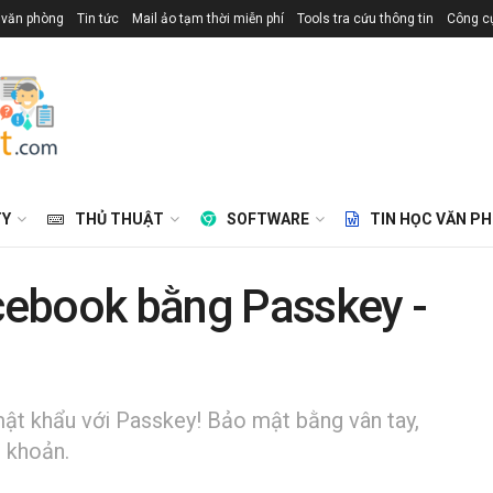
 văn phòng
Tin tức
Mail ảo tạm thời miễn phí
Tools tra cứu thông tin
Công cụ
TY
THỦ THUẬT
SOFTWARE
TIN HỌC VĂN P
cebook bằng Passkey -
t khẩu với Passkey! Bảo mật bằng vân tay,
i khoản.