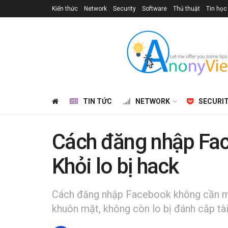
Kiến thức
Network
Security
Software
Thủ thuật
Tin học
TIN TỨC
NETWORK
SECURI
Cách đăng nhập Fa
Khỏi lo bị hack
Cách đăng nhập Facebook không cần mậ
khuôn mặt, không còn lo bị đánh cắp tà