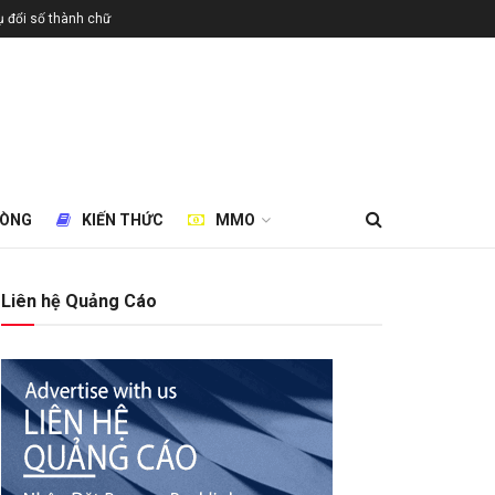
 đổi số thành chữ
HÒNG
KIẾN THỨC
MMO
Liên hệ Quảng Cáo