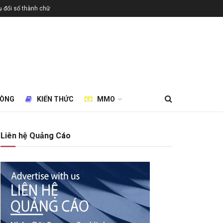
 đổi số thành chữ
HÒNG
KIẾN THỨC
MMO
Liên hệ Quảng Cáo