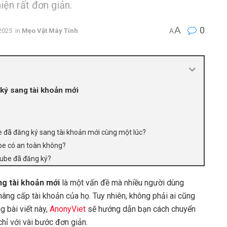
iện rất đơn giản.
A
0
2025
in
Mẹo Vặt Máy Tính
A
ký sang tài khoản mới
 đã đăng ký sang tài khoản mới cùng một lúc?
ube có an toàn không?
Tube đã đăng ký?
g tài khoản mới
là một vấn đề mà nhiều người dùng
âng cấp tài khoản của họ. Tuy nhiên, không phải ai cũng
g bài viết này,
AnonyViet
sẽ hướng dẫn bạn cách chuyển
hỉ với vài bước đơn giản.