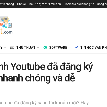
 văn phòng
Tin tức
Mail ảo tạm thời miễn phí
Tools tra cứu thông tin
Công cụ
TY
THỦ THUẬT
SOFTWARE
TIN HỌC VĂN P
nh Youtube đã đăng ký
 nhanh chóng và dễ
utube đã đăng ký sang tài khoản mới? Hãy