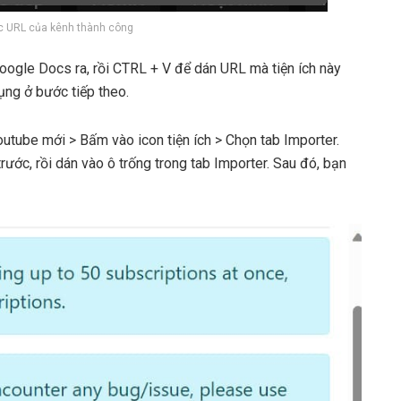
c URL của kênh thành công
ogle Docs ra, rồi CTRL + V để dán URL mà tiện ích này
ụng ở bước tiếp theo.
utube mới > Bấm vào icon tiện ích > Chọn tab Importer.
rước, rồi dán vào ô trống trong tab Importer. Sau đó, bạn