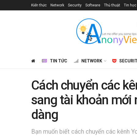
Kiến thức
Network
Security
Software
Thủ thuật
Tin học
TIN TỨC
NETWORK
SECURI
Cách chuyển các kê
sang tài khoản mới
dàng
Bạn muốn biết cách chuyển các kênh Yo